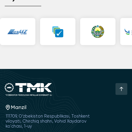
Manzil
111709, O‘zbekiston Respublikasi, Toshkent
viloyati, Chirchiq shahri, Vohid Xaydarov
ko'chasi, 1-uy