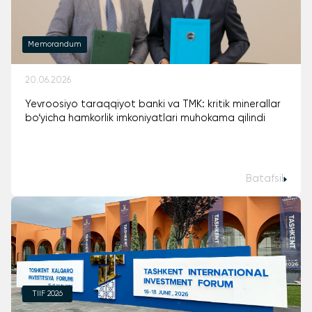
Memorandum
20.06.2026
Yevroosiyo taraqqiyot banki va TMK: kritik minerallar
bo‘yicha hamkorlik imkoniyatlari muhokama qilindi
Batafsil
TIIF 2026