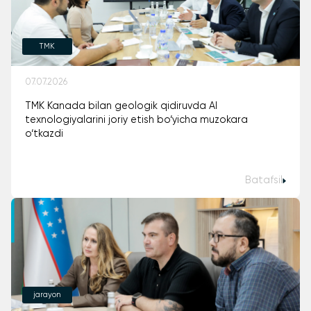
TMK
07.07.2026
TMK Kanada bilan geologik qidiruvda AI
texnologiyalarini joriy etish bo‘yicha muzokara
o‘tkazdi
Batafsil
jarayon