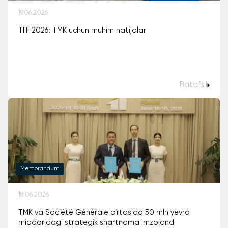
19.06.2026
TIIF 2026: TMK uchun muhim natijalar
Batafsil
Memorandum
18.06.2026
TMK va Société Générale o‘rtasida 50 mln yevro
miqdoridagi strategik shartnoma imzolandi