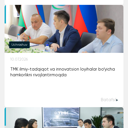
Uchrashuv
10.07.2026
TMK ilmiy-tadqiqot va innovatsion loyihalar bo‘yicha
hamkorlikni rivojlantirmoqda
Batafsil