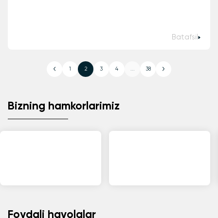
Batafsil
1
2
3
4
...
38
Bizning hamkorlarimiz
Foydali havolalar