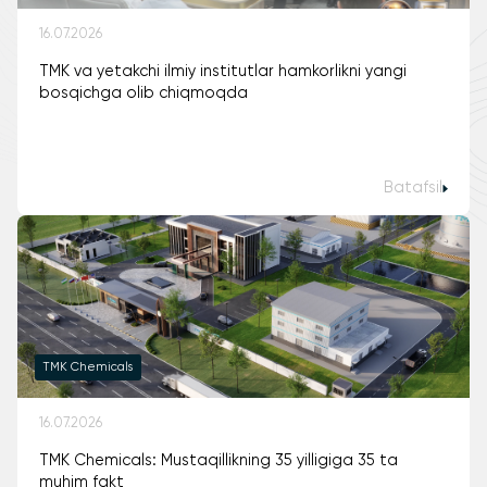
16.07.2026
TMK va yetakchi ilmiy institutlar hamkorlikni yangi
bosqichga olib chiqmoqda
Batafsil
TMK Chemicals
16.07.2026
TMK Chemicals: Mustaqillikning 35 yilligiga 35 ta
muhim fakt