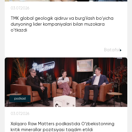
03.07.2026
TMK global geologik qidiruv va burg'ilash bo'yicha
dunyoning lider kompaniyalari bilan muzokara
o'tkazdi
Batafsil
podkast
03.07.2026
Xalqaro Raw Matters podkastida O‘zbekistonning
kritik minerallar pozitsiyasi taqdim etildi