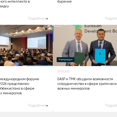
ного интеллекта в
бурения
ведку
Подробнее
Подро
Меморандум
20.06.2026
 международном форуме
ЕАБР и ТМК обсудили возможности
 2026 представлен
сотрудничества в сфере критическ
Узбекистана в сфере
важных минералов
их минералов
Подробнее
Подро