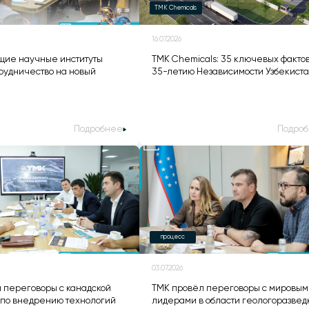
TMK Chemicals
16.07.2026
щие научные институты
TMK Chemicals: 35 ключевых фактов
трудничество на новый
35-летию Независимости Узбекист
Подробнее
Подро
процесс
03.07.2026
 переговоры с канадской
ТМК провёл переговоры с мировым
по внедрению технологий
лидерами в области геологоразвед