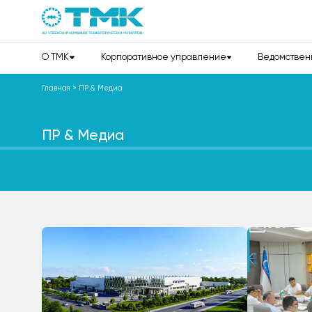
О TMK
Корпоративное управление
Ведомствен
Главная
>
ПР & Медиа
ПР & Медиа