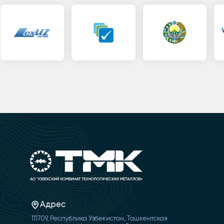
Адрес
111709, Республика Узбекистан, Ташкентская