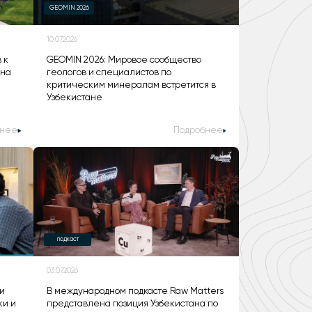
GEOMIN 2026
10.07.2026
 к
GEOMIN 2026: Мировое сообщество
ана
геологов и специалистов по
критическим минералам встретится в
Узбекистане
бнее
Подробнее
подкаст
03.07.2026
и
В международном подкасте Raw Matters
ки и
представлена позиция Узбекистана по