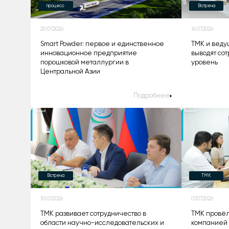
процесс
Встреча
20.07.2026
16.07.2026
Smart Powder: первое и единственное
ТМК и веду
инновационное предприятие
выводят со
порошковой металлургии в
уровень
Центральной Азии
Подробнее
Встреча
TMK
10.07.2026
07.07.2026
ТМК развивает сотрудничество в
ТМК провёл
области научно-исследовательских и
компанией 