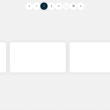
1
2
3
4
...
38