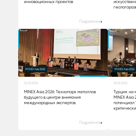
инновационных проектов
искусствен
геологораз
Подробнее
MINEX Asia 2026
MINEX Asia 2026
26.06.2026
25.06.2026
MINEX Asia 2026: Технопарк металлов
Турция: на
будущего в центре внимания
MINEX Asia
международных экспертов
потенциал 
критическ
Подробнее