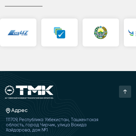
Адрес
111709, Республика Узбекистан, Ташкентская
область, город Чирчик, улица Вохида
Хайдарова, дом №1