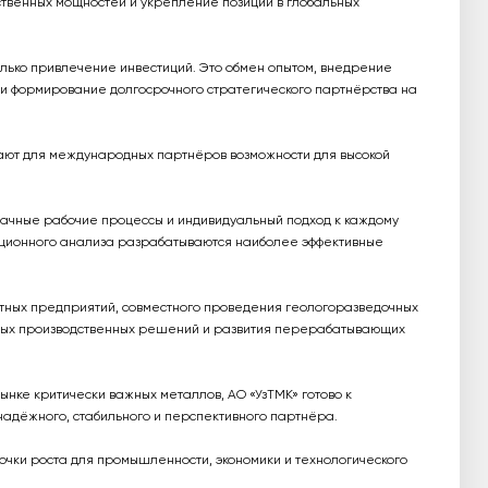
твенных мощностей и укрепление позиций в глобальных
олько привлечение инвестиций. Это обмен опытом, внедрение
и формирование долгосрочного стратегического партнёрства на
ают для международных партнёров возможности для высокой
рачные рабочие процессы и индивидуальный подход к каждому
стиционного анализа разрабатываются наиболее эффективные
тных предприятий, совместного проведения геологоразведочных
нных производственных решений и развития перерабатывающих
ынке критически важных металлов, АО «УзТМК» готово к
надёжного, стабильного и перспективного партнёра.
точки роста для промышленности, экономики и технологического