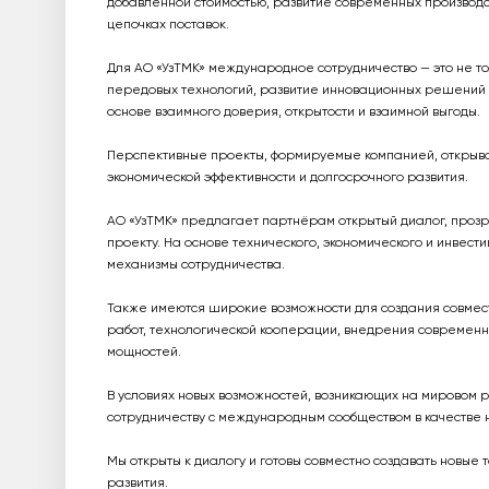
добавленной стоимостью, развитие современных производс
цепочках поставок.
Для АО «УзТМК» международное сотрудничество — это не т
передовых технологий, развитие инновационных решений 
основе взаимного доверия, открытости и взаимной выгоды.
Перспективные проекты, формируемые компанией, открыв
экономической эффективности и долгосрочного развития.
АО «УзТМК» предлагает партнёрам открытый диалог, проз
проекту. На основе технического, экономического и инве
механизмы сотрудничества.
Также имеются широкие возможности для создания совмес
работ, технологической кооперации, внедрения совреме
мощностей.
В условиях новых возможностей, возникающих на мировом р
сотрудничеству с международным сообществом в качестве 
Мы открыты к диалогу и готовы совместно создавать новые 
развития.