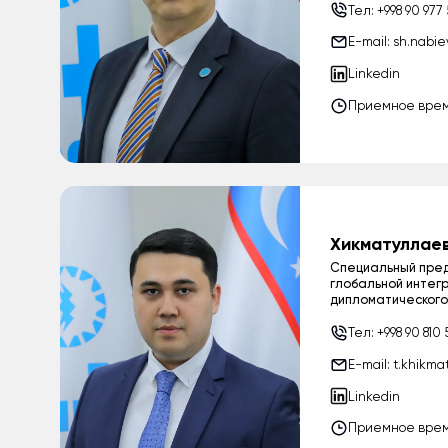
Тел:
+998 90 977
E-mail:
sh.nabi
Linkedin
Приемное время
Хикматуллаев
Специальный пред
глобальной интег
дипломатического
Тел:
+998 90 810 
E-mail:
t.khikma
Linkedin
Приемное время