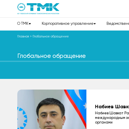
О TMK
Корпоративное управление
Ведомствен
Главная
>
Глобальное обращение
Глобальное обращение
Набиев Шавк
Набиев Шавкат Ра
международным эк
органами