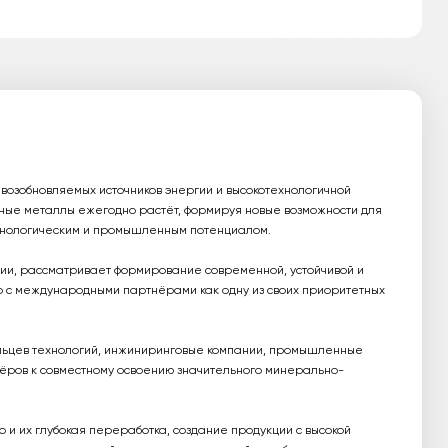
 возобновляемых источников энергии и высокотехнологичной
жные металлы ежегодно растёт, формируя новые возможности для
хнологическим и промышленным потенциалом.
ции, рассматривает формирование современной, устойчивой и
 с международными партнёрами как одну из своих приоритетных
ьцев технологий, инжиниринговые компании, промышленные
нёров к совместному освоению значительного минерально-
 и их глубокая переработка, создание продукции с высокой