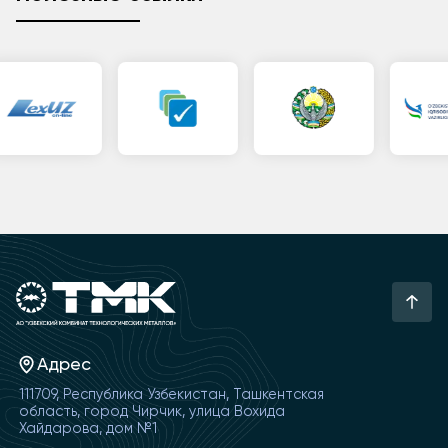
Адрес
111709, Республика Узбекистан, Ташкентская
область, город Чирчик, улица Вохида
Хайдарова, дом №1