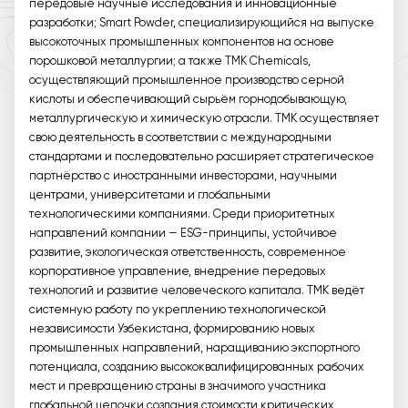
передовые научные исследования и инновационные
разработки; Smart Powder, специализирующийся на выпуске
высокоточных промышленных компонентов на основе
порошковой металлургии; а также TMK Chemicals,
осуществляющий промышленное производство серной
кислоты и обеспечивающий сырьём горнодобывающую,
металлургическую и химическую отрасли. ТМК осуществляет
свою деятельность в соответствии с международными
стандартами и последовательно расширяет стратегическое
партнёрство с иностранными инвесторами, научными
центрами, университетами и глобальными
технологическими компаниями. Среди приоритетных
направлений компании — ESG-принципы, устойчивое
развитие, экологическая ответственность, современное
корпоративное управление, внедрение передовых
технологий и развитие человеческого капитала. ТМК ведёт
системную работу по укреплению технологической
независимости Узбекистана, формированию новых
промышленных направлений, наращиванию экспортного
потенциала, созданию высококвалифицированных рабочих
мест и превращению страны в значимого участника
глобальной цепочки создания стоимости критических