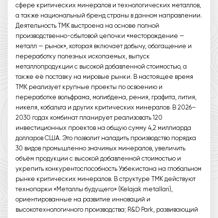
сфере критических минералов и технологических металлов,
а также национальный бренд страны в данном направлении.
Деятельность ТМК выстроена на основе полной
производственно-сбытовой цепочки «месторождение —
металл — рынок», которая включает добычу, обогащение и
переработку полезных ископаемых, выпуск
металлопродукции с высокой добавленной стоимостью, а
также её поставку на мировые рынки. В настоящее время
ТМК реализует крупные проекты по освоению и
переработке вольфрама, молибдена, рения, графита, лития,
никеля, кобальта и других критических минералов. В 2026–
2030 годах комбинат планирует реализовать 120
инвестиционных проектов на общую сумму 4,2 миллиарда
долларов США. Это позволит наладить производство порядка
30 видов промышленно значимых минералов, увеличить
объём продукции с высокой добавленной стоимостью и
укрепить конкурентоспособность Узбекистана на глобальном
рынке критических минералов. В структуре ТМК действуют
технопарки «Металлы будущего» (Kelajak metallari),
ориентированные на развитие инноваций и
высокотехнологичного производства; R&D Park, развивающий