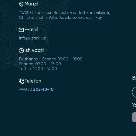
Manzil
111709, O‘zbekiston Respublikasi, Toshkent viloyati,
Chirchiq shahri, Vohid Xaydarov ko'chasi, 1-uy
E-mail
info@uztmk.uz
Ish vaqti
Dushanba - Shanba,09:00 — 18:00
Shanba, 09:00 — 15:00
Tushlik: 12:00 - 14:00
B
Telefon
+998 70
202-10-10
Y