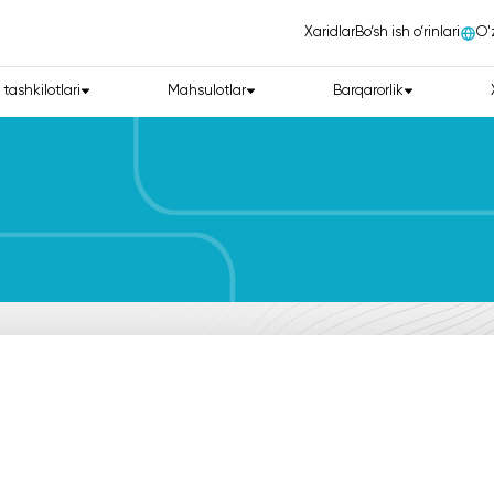
Xaridlar
Bo‘sh ish o‘rinlari
О'
 tashkilotlari
Mahsulotlar
Barqarorlik