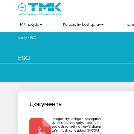
TMK haqida
Korporativ boshqaruv
Tizim
Asosiy
>
ESG
ESG
Документы
Integratsiyalashgan boshqaruv
tizimi sifat, ekologiya, sog‘liqni
saqlash va mehnat xavfsizligini
ta’minlash sohasidagi SIYOSATI