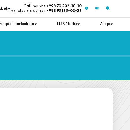
Call-markaz:
+998 70 202-10-10
zbek
Komplayens xizmati:
+998 93 123-02-22
Xalqaro hamkorliklar
PR & Media
Aloqa