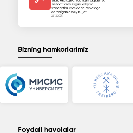
Sifat, ekologiya, sog‘liqni saqlash va
mehnat xavfsizligini xalqaro
standartlar asosida ta’minlashga
qaratilgan asosiy hujjat
22.12.2025
Bizning hamkorlarimiz
Foydali havolalar