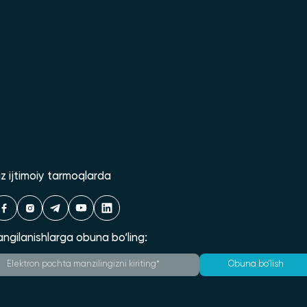
iz ijtimoiy tarmoqlarda
angilanishlarga obuna bo‘ling:
Obuna bo‘lish