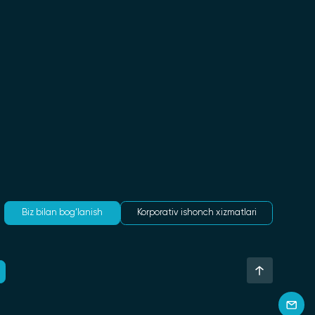
Biz bilan bog‘lanish
Korporativ ishonch xizmatlari