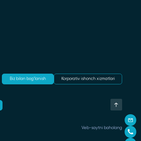
Biz bilan bog‘lanish
Korporativ ishonch xizmatlari
Veb-saytni baholang