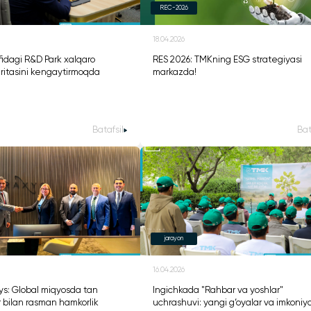
REC-2026
18.04.2026
idagi R&D Park xalqaro
RES 2026: TMKning ESG strategiyasi
aritasini kengaytirmoqda
markazda!
Batafsil
Bat
jarayon
16.04.2026
ys: Global miqyosda tan
Ingichkada "Rahbar va yoshlar"
r bilan rasman hamkorlik
uchrashuvi: yangi g‘oyalar va imkoniya