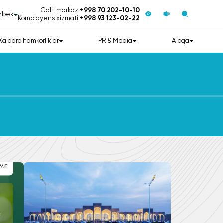
Call-markaz:
+998 70 202-10-10
zbek
Komplayens xizmati:
+998 93 123-02-22
Xalqaro hamkorliklar
PR & Media
Aloqa