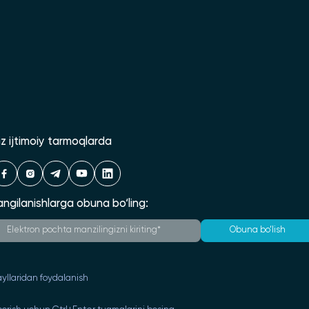
iz ijtimoiy tarmoqlarda
angilanishlarga obuna bo‘ling:
Obuna bo‘lish
yllaridan foydalanish