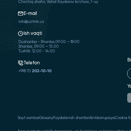
Chirchiq shahri, Vohid Xaydarov ko'chasi, 1-uy
E-mail
info@uztmk.uz
Ish vaqti
Dushanba - Shanba,09:00 — 18:00
Shanba, 09:00 — 15:00
Tushlik: 12:00 - 14:00
B
Telefon
+998 70
202-10-10
Y
Sayt xaritasi
Glosariy
Foydalanish shartlari
Antikorrupsiya
Cookie fa