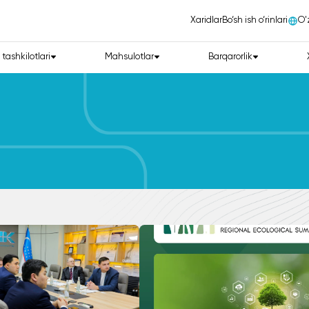
Xaridlar
Bo‘sh ish o‘rinlari
О'
 tashkilotlari
Mahsulotlar
Barqarorlik