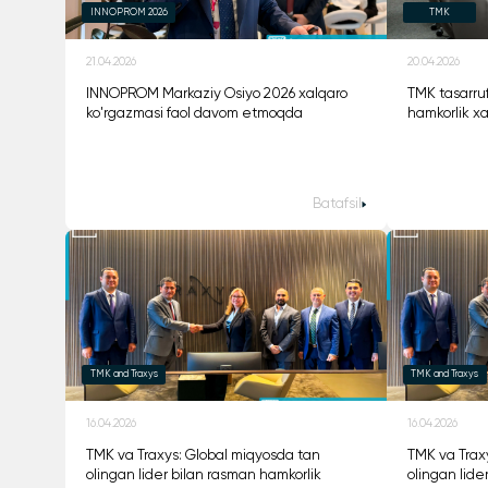
INNOPROM 2026
TMK
21.04.2026
20.04.2026
INNOPROM Markaziy Osiyo 2026 xalqaro
TMK tasarruf
ko'rgazmasi faol davom etmoqda
hamkorlik x
Batafsil
TMK and Traxys
TMK and Traxys
16.04.2026
16.04.2026
TMK va Traxys: Global miqyosda tan
TMK va Trax
olingan lider bilan rasman hamkorlik
olingan lide