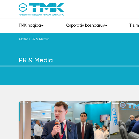
TMK haqida
Korporativ boshqaruv
Tizim
Asosiy
>
PR & Media
PR & Media