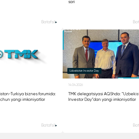
sari
Batafsil
Bat
Uzbekistan Investor Day
14.04.2026
ston-Turkiya biznes forumida:
TMK delegatsiyasi AQShda: "Uzbekis
uchun yangi imkoniyatlar
Investor Day"dan yangi imkoniyatlar
Batafsil
Bat