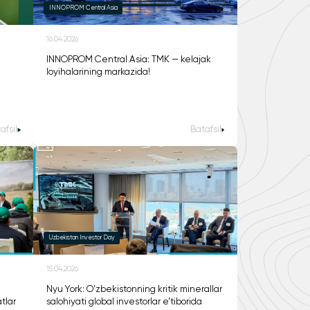
INNOPROM Central Asia
16.04.2026
INNOPROM Central Asia: TMK — kelajak
loyihalarining markazida!
afsil
Batafsil
Uzbekistan Investor Day
15.04.2026
Nyu York: O‘zbekistonning kritik minerallar
tlar
salohiyati global investorlar e’tiborida