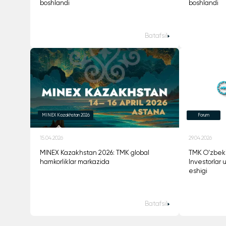
boshlandi
boshlandi
Batafsil
MINEX Kazakhstan 2026
Forum
15.04.2026
29.04.2026
MINEX Kazakhstan 2026: TMK global
TMK O‘zbeki
hamkorliklar markazida
Investorlar 
eshigi
Batafsil