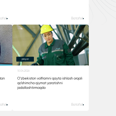
afsil
Batafsil
jarayon
10.04.2026
tan
O‘zbekiston volframni qayta ishlash orqali
qo‘shimcha qiymat yaratishni
jadallashtirmoqda
afsil
Batafsil