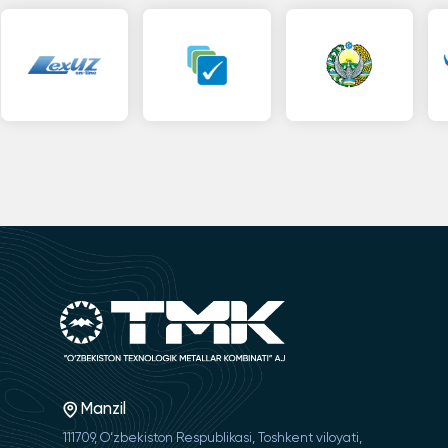
Manzil
111709, O‘zbekiston Respublikasi, Toshkent viloyati,