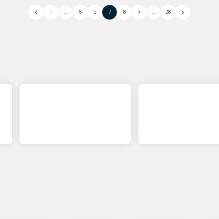
1
...
5
6
7
8
9
...
38