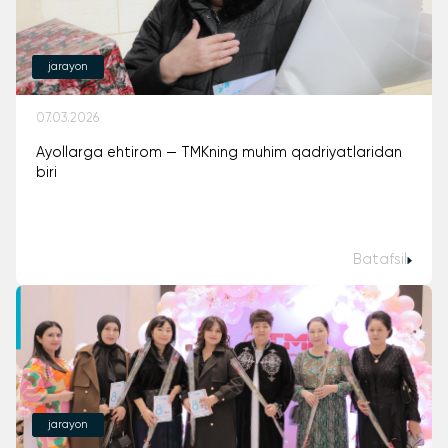
jarayon
07.03.2026
Ayollarga ehtirom — TMKning muhim qadriyatlaridan
biri
Batafsil
jarayon