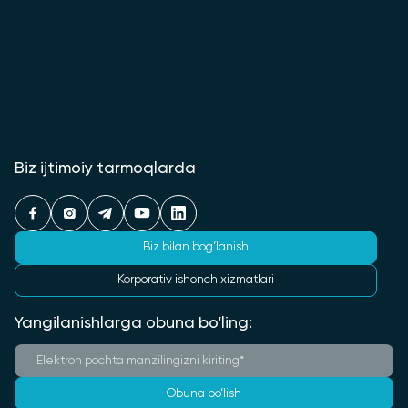
Biz ijtimoiy tarmoqlarda
Biz bilan bog‘lanish
Korporativ ishonch xizmatlari
Yangilanishlarga obuna bo‘ling:
Obuna bo‘lish