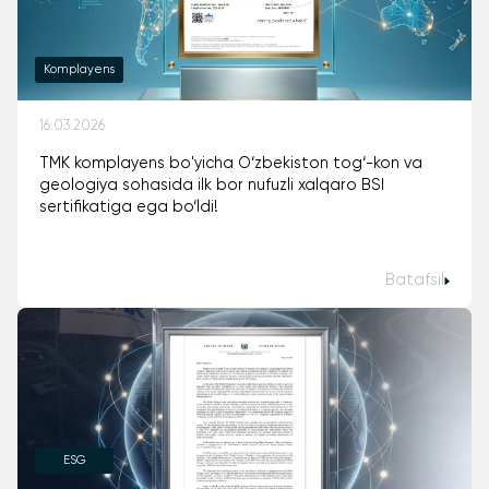
Komplayens
16.03.2026
TMK komplayens bo'yicha O‘zbekiston tog‘-kon va
geologiya sohasida ilk bor nufuzli xalqaro BSI
sertifikatiga ega bo‘ldi!
Batafsil
ESG