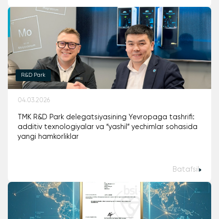
R&D Park
04.03.2026
TMK R&D Park delegatsiyasining Yevropaga tashrifi:
additiv texnologiyalar va “yashil” yechimlar sohasida
yangi hamkorliklar
Batafsil