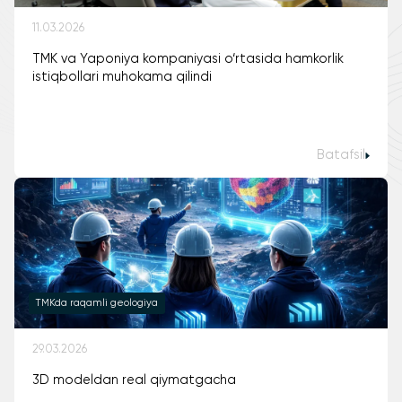
11.03.2026
TMK va Yaponiya kompaniyasi o‘rtasida hamkorlik
istiqbollari muhokama qilindi
Batafsil
TMKda raqamli geologiya
29.03.2026
3D modeldan real qiymatgacha