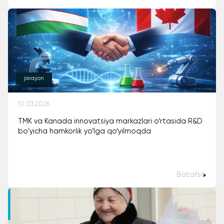
jarayon
10.03.2026
TMK va Kanada innovatsiya markazlari o‘rtasida R&D
bo'yicha hamkorlik yo‘lga qo‘yilmoqda
Batafsil