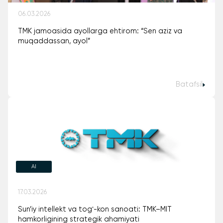
06.03.2026
TMK jamoasida ayollarga ehtirom: “Sen aziz va
muqaddassan, ayol”
Batafsil
AI
17.03.2026
Sun’iy intellekt va togʻ-kon sanoati: TMK–MIT
hamkorligining strategik ahamiyati