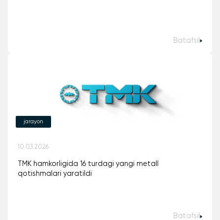
Batafsil
jarayon
10.03.2026
TMK hamkorligida 16 turdagi yangi metall
qotishmalari yaratildi
Batafsil