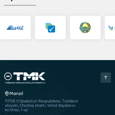
Manzil
111709, O‘zbekiston Respublikasi, Toshkent
viloyati, Chirchiq shahri, Vohid Xaydarov
ko'chasi, 1-uy