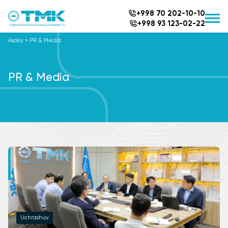
+998 70 202-10-10
+998 93 123-02-22
Asosiy
>
PR & Media
PR & Media
Uchrashuv