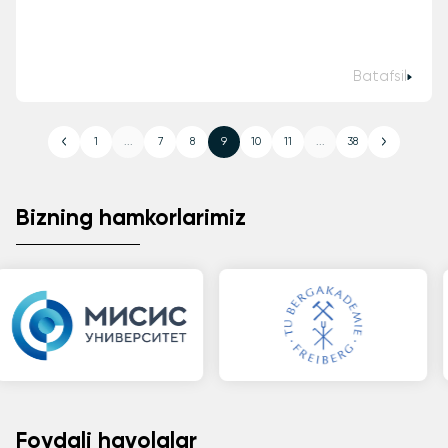
Batafsil
1
...
7
8
9
10
11
...
38
Bizning hamkorlarimiz
Foydali havolalar