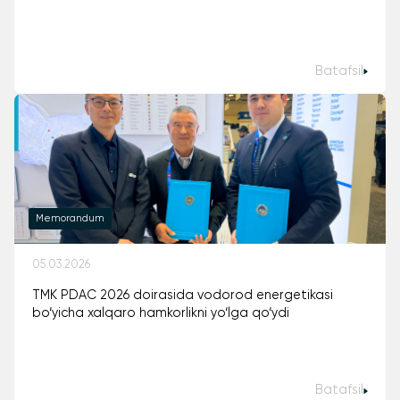
Batafsil
Memorandum
05.03.2026
TMK PDAC 2026 doirasida vodorod energetikasi
bo‘yicha xalqaro hamkorlikni yo‘lga qo‘ydi
Batafsil