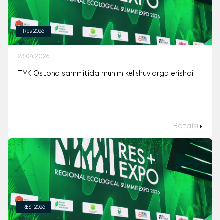
Res 2026
23.04.2026
TMK Ostona sammitida muhim kelishuvlarga erishdi
Batafsil
RES-2026