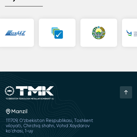
Manzil
111709, O‘zbekiston Respublikasi, Toshkent
viloyati, Chirchiq shahri, Vohid Xaydarov
ko'chasi, 1-uy