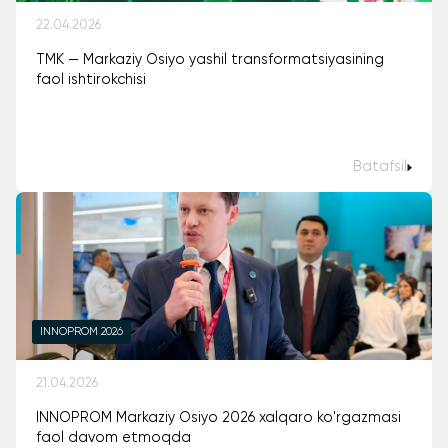
22.04.2026
TMK — Markaziy Osiyo yashil transformatsiyasining
faol ishtirokchisi
Batafsil
INNOPROM 2026
21.04.2026
INNOPROM Markaziy Osiyo 2026 xalqaro ko'rgazmasi
faol davom etmoqda