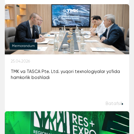
Memorandum
25.04.2026
TMK va TASCA Pte. Ltd. yuqori texnologiyalar yo‘lida
hamkorlik boshladi
Batafsil