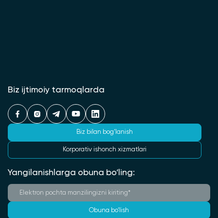
Biz ijtimoiy tarmoqlarda
Biz bilan bog‘lanish
Korporativ ishonch xizmatlari
Yangilanishlarga obuna bo‘ling:
Obuna bo‘lish