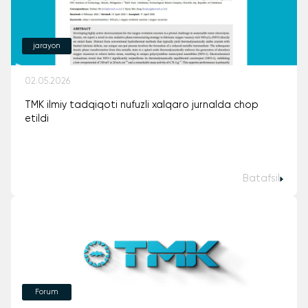
jarayon
02.05.2026
TMK ilmiy tadqiqoti nufuzli xalqaro jurnalda chop
etildi
Batafsil
Forum