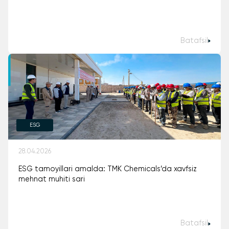
Batafsil
ESG
28.04.2026
ESG tamoyillari amalda: TMK Chemicals’da xavfsiz
mehnat muhiti sari
Batafsil