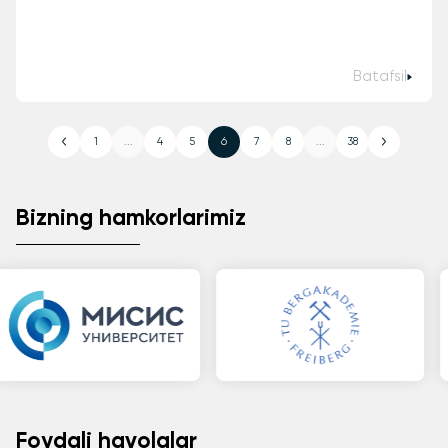
Batafsil
1
...
4
5
6
7
8
...
38
Bizning hamkorlarimiz
Foydali havolalar