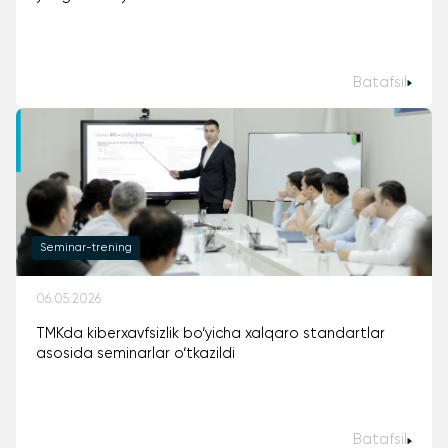
Batafsil
Seminar-trening
06.05.2026
TMKda kiberxavfsizlik bo‘yicha xalqaro standartlar
asosida seminarlar o‘tkazildi
Batafsil