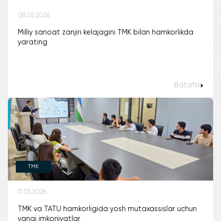
08.05.2026
Milliy sanoat zanjiri kelajagini TMK bilan hamkorlikda
yarating
Batafsil
TMK
11.05.2026
TMK va TATU hamkorligida yosh mutaxassislar uchun
yangi imkoniyatlar