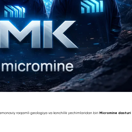
amonaviy raqamli geologiya va konchilik yechimlaridan biri
Micromine dasturi