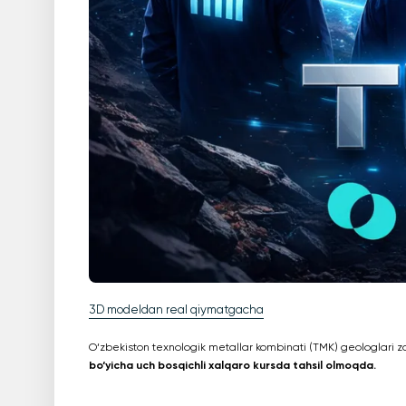
3D modeldan real qiymatgacha
O‘zbekiston texnologik metallar kombinati (TMK) geologlari z
bo‘yicha uch bosqichli xalqaro kursda tahsil olmoqda.