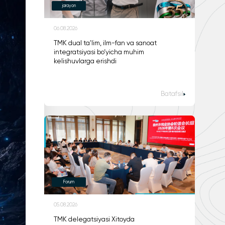
jarayon
06.08.2026
TMK dual ta'lim, ilm-fan va sanoat
integratsiyasi bo‘yicha muhim
kelishuvlarga erishdi
Batafsil
Forum
05.08.2026
TMK delegatsiyasi Xitoyda