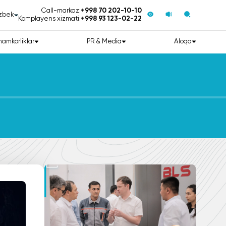
Call-markaz:
+998 70 202-10-10
zbek
Komplayens xizmati:
+998 93 123-02-22
hamkorliklar
PR & Media
Aloqa