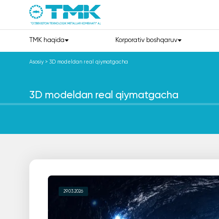
TMK haqida
Korporativ boshqaruv
Asosiy
>
3D modeldan real qiymatgacha
3D modeldan real qiymatgacha
29.03.2026