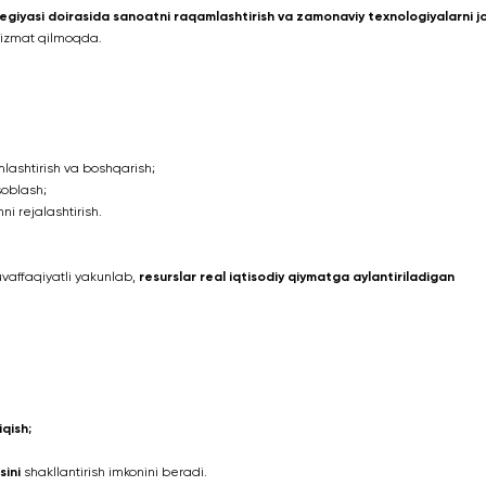
giyasi doirasida sanoatni raqamlashtirish va zamonaviy texnologiyalarni jo
 xizmat qilmoqda.
mlashtirish va boshqarish;
soblash;
ni rejalashtirish.
vaffaqiyatli yakunlab,
resurslar real iqtisodiy qiymatga aylantiriladigan
iqish;
sini
shakllantirish imkonini beradi.