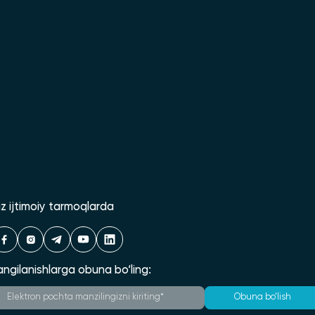
iz ijtimoiy tarmoqlarda
angilanishlarga obuna bo‘ling:
Obuna bo‘lish