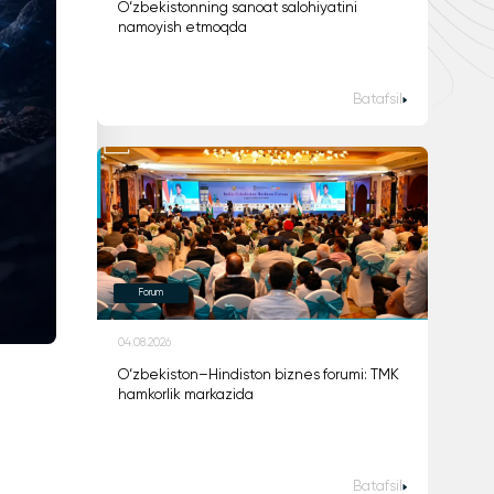
O‘zbekistonning sanoat salohiyatini
namoyish etmoqda
Batafsil
Forum
04.08.2026
O‘zbekiston–Hindiston biznes forumi: TMK
hamkorlik markazida
Batafsil