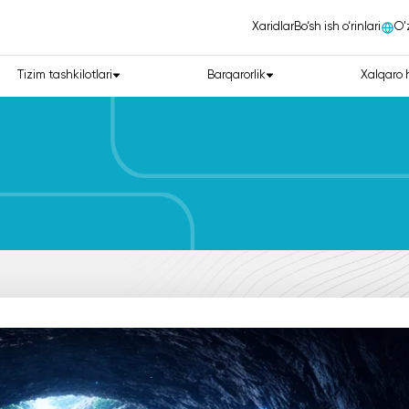
Xaridlar
Bo‘sh ish o‘rinlari
О'
Tizim tashkilotlari
Barqarorlik
Xalqaro 