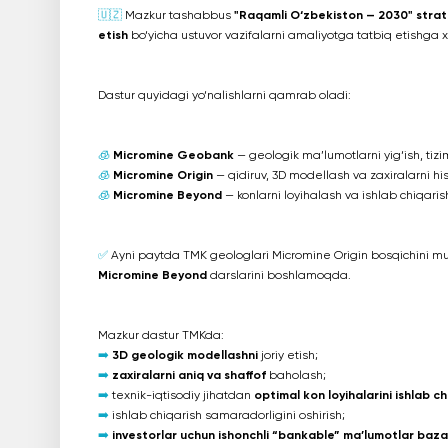
🇺🇿
Mazkur tashabbus
"Raqamli O‘zbekiston — 2030" strate
etish
bo‘yicha ustuvor vazifalarni amaliyotga tatbiq etishga
Dastur quyidagi yo‘nalishlarni qamrab oladi:
🧊
Micromine Geobank
— geologik ma’lumotlarni yig‘ish, tizi
🧊
Micromine Origin
— qidiruv, 3D modellash va zaxiralarni hi
🧊
Micromine Beyond
— konlarni loyihalash va ishlab chiqarish
✅
Ayni paytda TMK geologlari Micromine Origin bosqichini mu
Micromine Beyond
darslarini boshlamoqda.
Mazkur dastur TMKda:
➡️
3D geologik modellashni
joriy etish;
➡️
zaxiralarni aniq va shaffof
baholash;
➡️
texnik-iqtisodiy jihatdan
optimal kon loyihalarini ishlab ch
➡️
ishlab chiqarish samaradorligini oshirish;
➡️
investorlar uchun ishonchli “bankable” ma’lumotlar baza