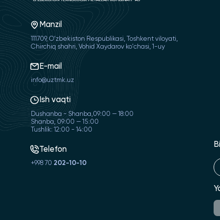
Manzil
111709, O‘zbekiston Respublikasi, Toshkent viloyati,
Chirchiq shahri, Vohid Xaydarov ko'chasi, 1-uy
E-mail
info@uztmk.uz
Ish vaqti
Dushanba - Shanba,09:00 — 18:00
Shanba, 09:00 — 15:00
Tushlik: 12:00 - 14:00
B
Telefon
+998 70
202-10-10
Y