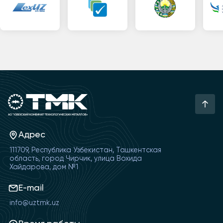
Адрес
111709, Республика Узбекистан, Ташкентская
область, город Чирчик, улица Вохида
Хайдарова, дом №1
E-mail
info@uztmk.uz