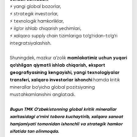
⚡️ yangi global bozorlar,
⚡️ strategik investorlar,
⚡️ texnologik hamkorliklar,
⚡️ ilg‘or ishlab chiqarish yechimlari,
⚡️ xalqaro supply chain tizimlariga to‘g‘ridan-to‘g‘ri
integratsiyalashish.
Shuningdek, mazkur a'zolik
mamlakatimiz uchun yuqori
qo‘shilgan qiymatli ishlab chiqarish, eksport
geografiyasining kengayishi, yangi texnologiyalar
transferi, xalqaro investorlar ishonchi
hamda kritik
minerallar bo‘yicha global pozitsiyaning
mustahkamlanishini anglatadi.
Bugun TMK O‘zbekistonning global kritik minerallar
xaritasidagi o‘rnini tobora kuchaytirib, xalqaro sanoat
hamjamiyati tomonidan ishonchli va strategik hamkor
sifatida tan olinmoqda.