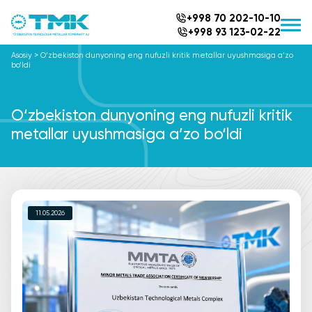
+998 70 202-10-10
+998 93 123-02-22
Asosiy
>
O‘zbekiston dunyoning eng nufuzli kritik metallar uyushmasiga a’zo
bo‘ldi
O‘zbekiston dunyoning eng nufuzli kritik
metallar uyushmasiga a’zo bo‘ldi
11.05.2026