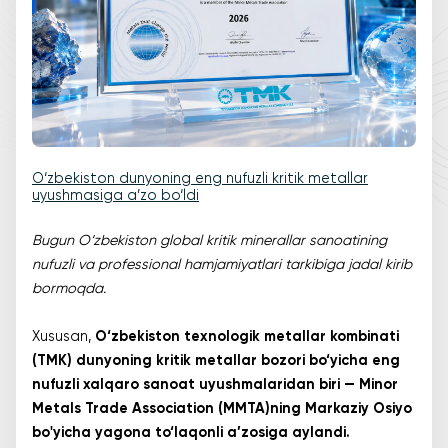
O‘zbekiston dunyoning eng nufuzli kritik metallar
uyushmasiga a’zo bo‘ldi
Bugun O‘zbekiston global kritik minerallar sanoatining
nufuzli va professional hamjamiyatlari tarkibiga jadal kirib
bormoqda.
Xususan,
O‘zbekiston texnologik metallar kombinati
(TMK) dunyoning kritik metallar bozori bo‘yicha eng
nufuzli xalqaro sanoat uyushmalaridan biri — Minor
Metals Trade Association (MMTA)ning Markaziy Osiyo
bo'yicha yagona to‘laqonli a’zosiga aylandi.