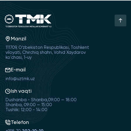
Manzil
111709, O‘zbekiston Respublikasi, Toshkent
viloyati, Chirchiq shahri, Vohid Xaydarov
ko'chasi, 1-uy
E-mail
info@uztmk.uz
Ish vaqti
Dushanba - Shanba,09:00 — 18:00
Shanba, 09:00 — 15:00
Tushlik: 12:00 - 14:00
Telefon