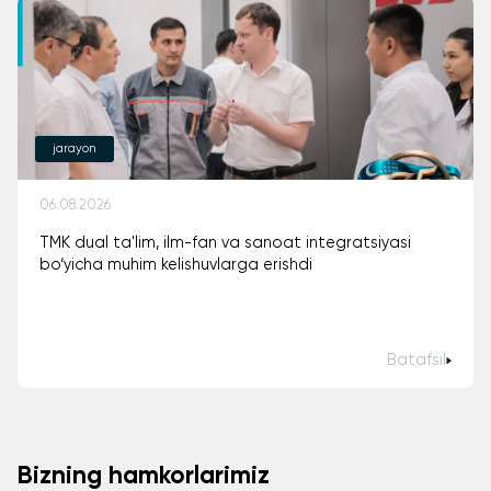
jarayon
06.08.2026
TMK dual ta'lim, ilm-fan va sanoat integratsiyasi
bo‘yicha muhim kelishuvlarga erishdi
Batafsil
Bizning hamkorlarimiz