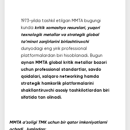
1973-yilda tashkil etilgan MMTA bugungi
kunda
kritik xomashyo resurslari, yuqori
texnologik metallar va strategik global
ta’minot zanjirlarini birlashtiruvchi
dunyodagi eng yirik professional
platformalardan biri hisoblanadi. Bugun
aynan MMTA global kritik metallar bozori
uchun professional standartlar, savdo
qoidalari, xalqaro networking hamda
strategik hamkorlik platformalarini
shakllantiruvchi asosiy tashkilotlardan biri
sifatida tan olinadi.
MMTA a’zoligi TMK uchun bir qator imkoniyatlarni
ochadi. Jumladan: