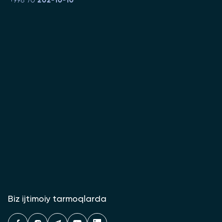
+998 70
202-10-10
Biz ijtimoiy tarmoqlarda