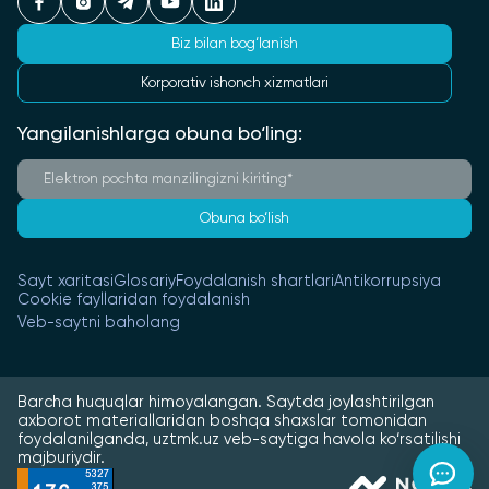
Biz bilan bog‘lanish
Korporativ ishonch xizmatlari
Yangilanishlarga obuna bo‘ling:
Obuna bo‘lish
Sayt xaritasi
Glosariy
Foydalanish shartlari
Antikorrupsiya
Cookie fayllaridan foydalanish
Veb-saytni baholang
Barcha huquqlar himoyalangan. Saytda joylashtirilgan
axborot materiallaridan boshqa shaxslar tomonidan
foydalanilganda, uztmk.uz veb-saytiga havola ko‘rsatilishi
majburiydir.