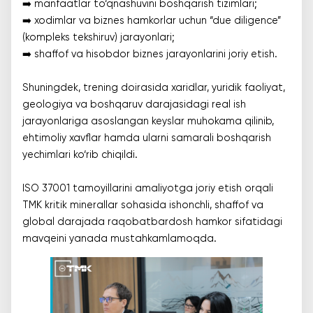
➡️ manfaatlar to‘qnashuvini boshqarish tizimlari;
➡️ xodimlar va biznes hamkorlar uchun “due diligence”
(kompleks tekshiruv) jarayonlari;
➡️ shaffof va hisobdor biznes jarayonlarini joriy etish.
Shuningdek, trening doirasida xaridlar, yuridik faoliyat,
geologiya va boshqaruv darajasidagi real ish
jarayonlariga asoslangan keyslar muhokama qilinib,
ehtimoliy xavflar hamda ularni samarali boshqarish
yechimlari ko‘rib chiqildi.
ISO 37001 tamoyillarini amaliyotga joriy etish orqali
TMK kritik minerallar sohasida ishonchli, shaffof va
global darajada raqobatbardosh hamkor sifatidagi
mavqeini yanada mustahkamlamoqda.