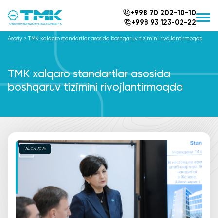
+998 70 202-10-10
+998 93 123-02-22
Asosiy
>
TMK xalqaro standartlar asosida boshqaruv tizimini rivojlantirmoqda
TMK xalqaro standartlar asosida
boshqaruv tizimini rivojlantirmoqda
24.03.2026