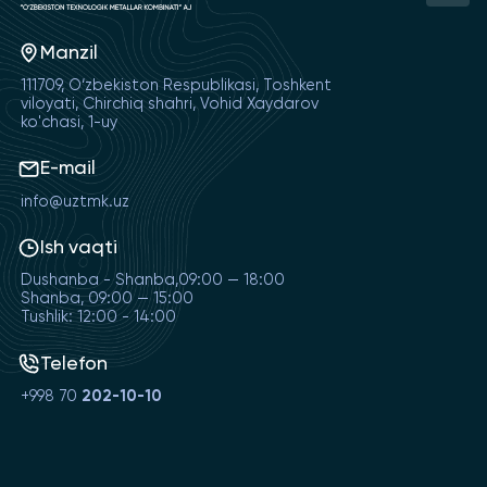
Manzil
111709, O‘zbekiston Respublikasi, Toshkent
viloyati, Chirchiq shahri, Vohid Xaydarov
ko'chasi, 1-uy
E-mail
info@uztmk.uz
Ish vaqti
Dushanba - Shanba,09:00 — 18:00
Shanba, 09:00 — 15:00
Tushlik: 12:00 - 14:00
Telefon
+998 70
202-10-10