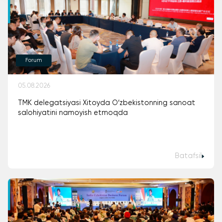
Forum
05.08.2026
TMK delegatsiyasi Xitoyda O‘zbekistonning sanoat
salohiyatini namoyish etmoqda
Batafsil