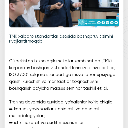
TMK xalqaro standartlar asosida boshqaruv tizimini
rivojlantirmoqda
O‘zbekiston texnologik metallar kombinatida (TMK)
korporativ boshqaruv standartlarini izchil rivojlantirib,
ISO 37001 xalqaro standartiga muvofiq korrupsiyaga
qarshi kurashish va manfaatlar to‘qnashuvini
boshqarish bo‘yicha maxsus seminar tashkil etildi.
Trening davomida quyidagi yo‘nalishlar ko‘rib chiqildi:
➡️ korrupsiyaviy xavflarni aniqlash va baholash
metodologiyalari;
➡️ ichki nazorat va audit mexanizmlari;