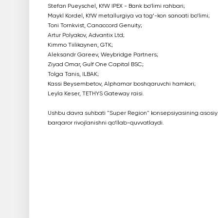
Stefan Pueyschel, KfW IPEX - Bank bo‘limi rahbari;
Maykl Kordel, KfW metallurgiya va tog‘-kon sanoati bo‘limi;
Toni Tornkvist, Canaccord Genuity;
Artur Polyakov, Advantix Ltd;
Kimmo Tiilikaynen, GTK;
Aleksandr Gareev, Weybridge Partners;
Ziyad Omar, Gulf One Capital BSC;
Tolga Tanis, ILBAK;
Kassi Beysembetov, Alphamar boshqaruvchi hamkori;
Leyla Keser, TETHYS Gateway raisi.
Ushbu davra suhbati "Super Region" konsepsiyasining asosiy ta
barqaror rivojlanishni qo‘llab-quvvatlaydi.