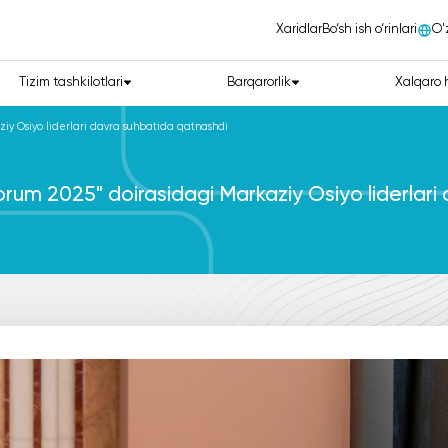
Xaridlar
Bo‘sh ish o‘rinlari
О'
Tizim tashkilotlari
Barqarorlik
Xalqaro 
ziy Osiyo liderlari davra suhbatida qatnashdi
orum 2025" doirasidagi Markaziy Osiyo liderlar