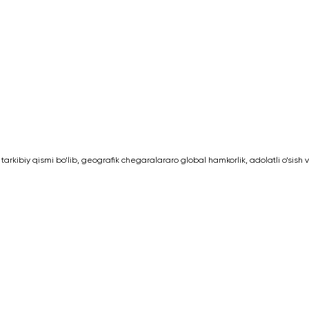
rkibiy qismi bo‘lib, geografik chegaralararo global hamkorlik, adolatli o‘sish 