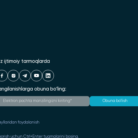
iz ijtimoiy tarmoqlarda
angilanishlarga obuna bo‘ling:
Obuna bo‘lish
yllaridan foydalanish
orish uchun Ctrl+Enter tugmalarini bosing.