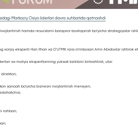
idagi Markaziy Osiyo liderlari davra suhbatida qatnashdi
rivojlantirish hamda resurslarni barqaror boshqarish bo‘yicha strategiyalar ish
rijiy eksperti Han Ilhan va O‘zTMK raisi o‘rinbosari Amir Abidovlar ishtirok et
lari va moliya ekspertlarining yuksak tarkibini birlashtirdi, ular:
direktori;
n sanoati bo‘yicha biznesni rivojlantirish menejeri;
aslahatchisi;
i rahbari;
ari;