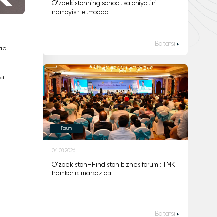
O‘zbekistonning sanoat salohiyatini
namoyish etmoqda
Batafsil
lab
di.
Forum
04.08.2026
O‘zbekiston–Hindiston biznes forumi: TMK
hamkorlik markazida
Batafsil