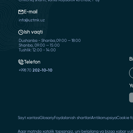
Chirchiq shahri, Vohid Xaydarov ko'chasi, 1-uy
E-mail
info@uztmk.uz
Ish vaqti
Dushanba - Shanba,09:00 — 18:00
Shanba, 09:00 — 15:00
Tushlik: 12:00 - 14:00
B
Telefon
+998 70
202-10-10
Y
Sayt xaritasi
Glosariy
Foydalanish shartlari
Antikorrupsiya
Cookie fa
Agar matnda xatolik topsangiz, uni belgilang va bizga xabar yub