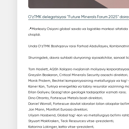
O‘zTMK delegatsiyasi "Future Minerals Forum 2025" doiras
📍Markaziy Osiyoni global savdo va logistika markazi sifatida 
chiqildi.
Unda O‘zTMK Boshqaruv raisi Farhod Abdullayev, Kombinatning xo
Shuningdek, davra suhbati dunyoning siyosatchilar, sanoat lider
Tom Haslett, AQSh Xalqaro rivojlanish moliyaviy korporatsiyasi 
Greyslin Baskaran, Critical Minerals Security asoschi direktori;
Monik Pridem, Bechtel kompaniyasining metallurgiya va tog‘-ko
Kaner Kan, Turkiya energetika va tabiiy resurslar vazirining m
Erlan Galiyev, Qozog‘iston geologik tadqiqotlar xizmati raisi;
Dino Otranto, Fortescue Metals bosh direktori;
Daniel Worrall, Fortescue davlat idoralari bilan aloqalar bo‘lim
Jon Mann, Montfort Eurasia direktori;
Uilyam Hasbend, Global tog‘-kon va metallurgiya bo‘limi rahb
Styuart MakKraken, Teck Resources vitse-prezidenti;
Katarina Lokinger, katta vitse-prezident;