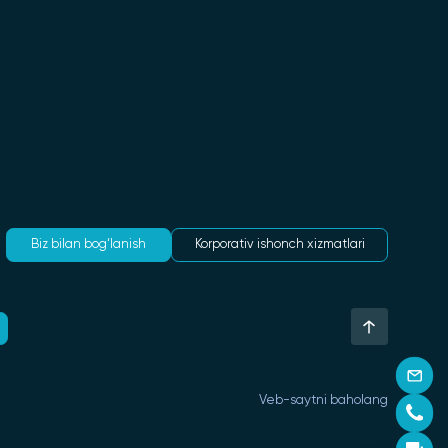
Biz bilan bog‘lanish
Korporativ ishonch xizmatlari
Veb-saytni baholang