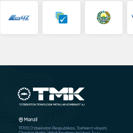
Manzil
111709, O‘zbekiston Respublikasi, Toshkent viloyati,