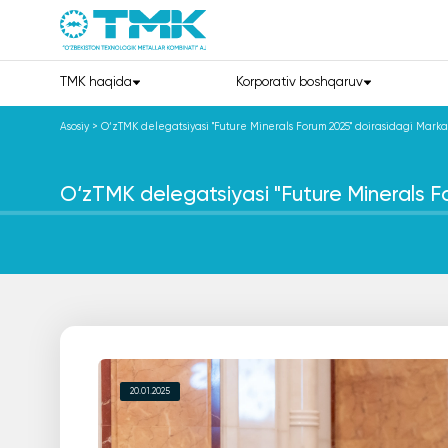
TMK haqida
Korporativ boshqaruv
Asosiy
>
O‘zTMK delegatsiyasi "Future Minerals Forum 2025" doirasidagi Marka
O‘zTMK delegatsiyasi "Future Minerals F
20.01.2025