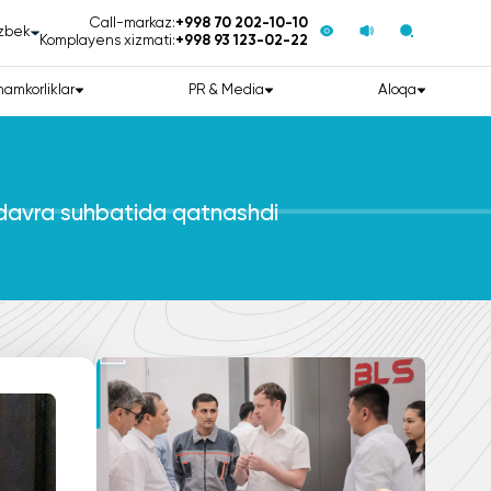
Call-markaz:
+998 70 202-10-10
zbek
Komplayens xizmati:
+998 93 123-02-22
hamkorliklar
PR & Media
Aloqa
i davra suhbatida qatnashdi