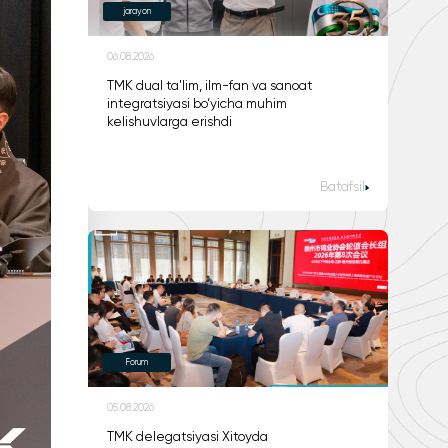
jarayon
06.08.2026
TMK dual ta'lim, ilm-fan va sanoat
integratsiyasi bo‘yicha muhim
kelishuvlarga erishdi
Batafsil
Forum
05.08.2026
TMK delegatsiyasi Xitoyda