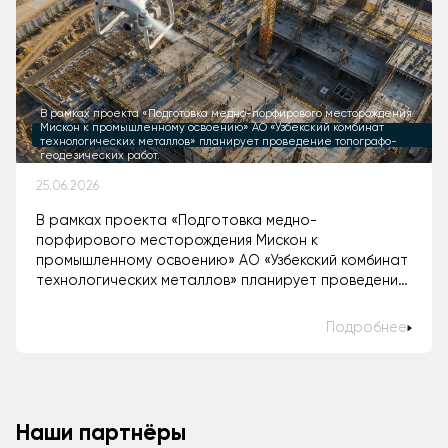
В рамках проекта «Подготовка медно-порфирового месторождения
Мискон к промышленному освоению» АО «Узбекский комбинат
технологических металлов» планирует проведение топографо-
геодезических работ.
25.06.2026
В рамках проекта «Подготовка медно-
порфирового месторождения Мискон к
промышленному освоению» АО «Узбекский комбинат
технологических металлов» планирует проведение
топографо-геодезических работ.
Подробнее
Наши партнёры