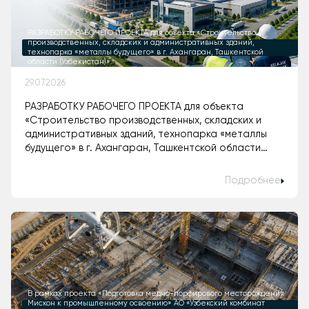
РАЗРАБОТКУ РАБОЧЕГО ПРОЕКТА для объекта «Строительство
производственных, складских и административных зданий,
технопарка «металлы будущего» в г. Ахангаран, Ташкентской
области (Узбекистан)».
29.07.2026
РАЗРАБОТКУ РАБОЧЕГО ПРОЕКТА для объекта
«Строительство производственных, складских и
административных зданий, технопарка «металлы
будущего» в г. Ахангаран, Ташкентской области
(Узбекистан)».
Подробнее
В рамках проекта «Подготовка медно-порфирового месторождения
Мискон к промышленному освоению» АО «Узбекский комбинат