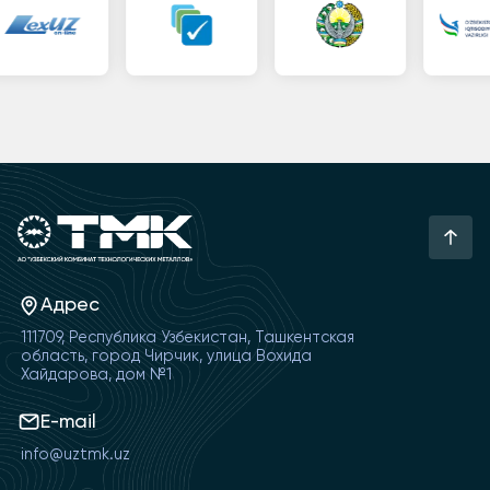
Адрес
111709, Республика Узбекистан, Ташкентская
область, город Чирчик, улица Вохида
Хайдарова, дом №1
E-mail
info@uztmk.uz