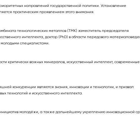
риоритетных направлений государственной политики. Установление
ляется практическим проявлением этого внимания.
комбината технологических металлов (ТМК) заместитель председателя
усственного интеллекта, доктор (PhD) в области передового материаловеде
с молодыми специалистами.
сти критически важных минералов, искусственный интеллект, современные
яшней конкуренции являются знания, инновации и технологии, и призвал
вых технологий и искусственного интеллекта.
инициатив молодёжи, а также дальнейшему укреплению инновационной с