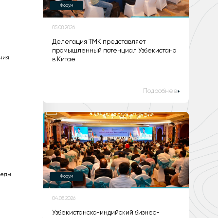
Форум
05.08.2026
Делегация ТМК представляет
промышленный потенциал Узбекистана
ния
в Китае
Подробнее
реды
Форум
04.08.2026
Узбекистанско-индийский бизнес-