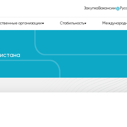
Закупка
Вакансии
Рус
ственные организации
Стабильность
Международн
кистана