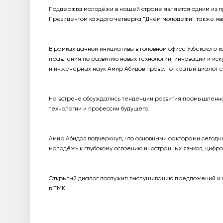
Поддержка молодёжи в нашей стране является одним из п
Президентом каждого четверга "Днём молодёжи" также яв
В рамках данной инициативы в головном офисе Узбекского 
правления по развитию новых технологий, инноваций и иск
и инженерных наук Амир Абидов провёл открытый диалог 
На встрече обсуждались тенденции развития промышленно
технологии и профессии будущего.
Амир Абидов подчеркнул, что основными факторами сегодн
молодёжь к глубокому освоению иностранных языков, цифро
Открытый диалог послужил выслушиванию предложений и 
в ТМК.