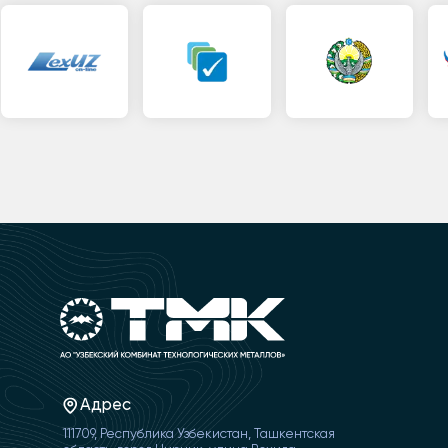
Адрес
111709, Республика Узбекистан, Ташкентская