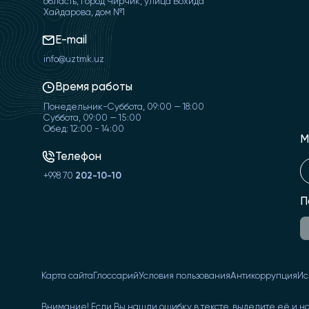
область, город Чирчик, улица Вохида
Хайдарова, дом №1
E-mail
info@uztmk.uz
Время работы
Понедельник-Суббота, 09:00 — 18:00
Суббота, 09:00 — 15:00
Обед: 12:00 - 14:00
М
Телефон
+998 70
202-10-10
П
Карта сайта
Глоссарий
Условия пользования
Антикоррупция
Ис
Внимание! Если Вы нашли ошибку в тексте, выделите её и н