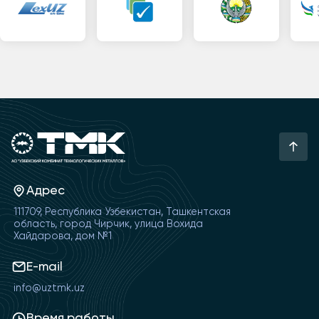
Адрес
111709, Республика Узбекистан, Ташкентская
область, город Чирчик, улица Вохида
Хайдарова, дом №1
E-mail
info@uztmk.uz
Время работы