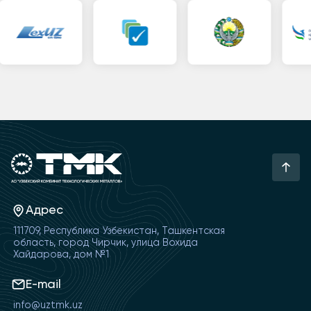
Адрес
111709, Республика Узбекистан, Ташкентская
область, город Чирчик, улица Вохида
Хайдарова, дом №1
E-mail
info@uztmk.uz