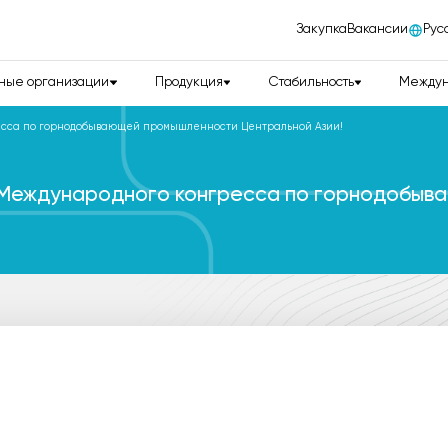
Закупка
Вакансии
Рус
ные организации
Продукция
Стабильность
Междун
есса по горнодобывающей промышленности Центральной Азии!
 Международного конгресса по горнодобы