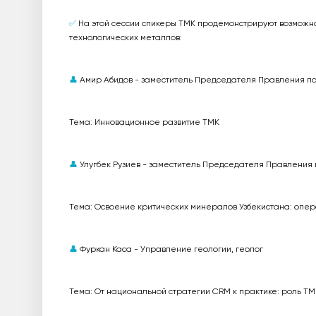
✅
На этой сессии спикеры ТМК продемонстрируют возможно
технологических металлов:
👤
Амир Абидов - заместитель Председателя Правления по
Тема: Инновационное развитие ТМК
👤
Улугбек Рузиев - заместитель Председателя Правления
Тема: Освоение критических минералов Узбекистана: опе
👤
Фуркан Каса - Управление геологии, геолог
Тема: От национальной стратегии CRM к практике: роль ТМ