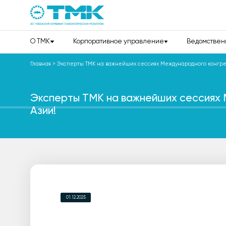
О TMK
Корпоративное управление
Ведомствен
Главная
>
Эксперты ТМК на важнейших сессиях Международного конгр
Эксперты ТМК на важнейших сессиях
Азии!
01.12.2025