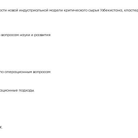
сти новой индустриальной модели критического сырья Узбекистана, класте
 вопросам науки и развития
 по операционным вопросам
рационные подходы.
К.