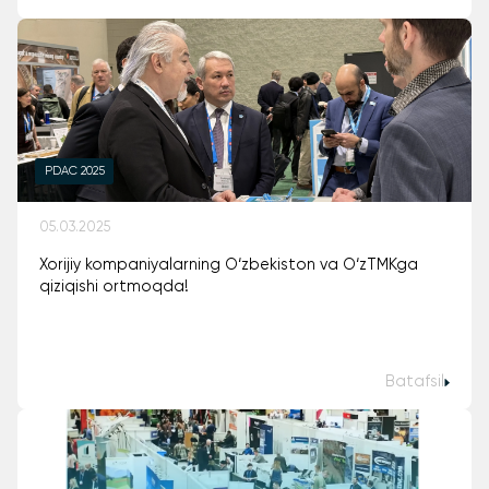
PDAC 2025
05.03.2025
Xorijiy kompaniyalarning O‘zbekiston va O‘zTMKga
qiziqishi ortmoqda!
Batafsil