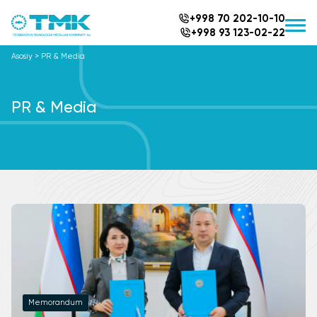
+998 70 202-10-10
+998 93 123-02-22
Asosiy
>
PR & Media
PR & Media
Memorandum