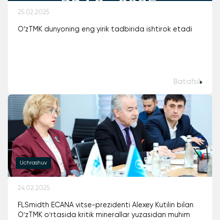
25.02.2025
O‘zTMK dunyoning eng yirik tadbirida ishtirok etadi
Batafsil
Uchrashuv
24.02.2025
FLSmidth ECANA vitse-prezidenti Alexey Kutilin bilan
OʻzTMK oʻrtasida kritik minerallar yuzasidan muhim