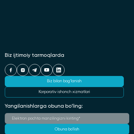
Biz ijtimoiy tarmoqlarda
Biz bilan bog‘lanish
Korporativ ishonch xizmatlari
Yangilanishlarga obuna bo‘ling:
Obuna bo‘lish