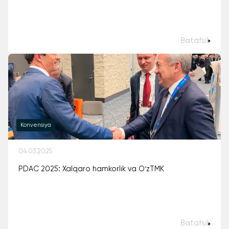
Batafsil
Konvensiya
04.03.2025
PDAC 2025: Xalqaro hamkorlik va OʻzTMK
Batafsil