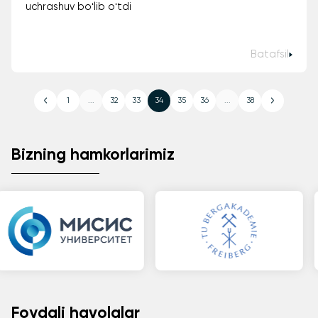
uchrashuv boʻlib oʻtdi
Batafsil
1
...
32
33
34
35
36
...
38
Bizning hamkorlarimiz
Foydali havolalar