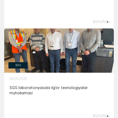
Batafsil
SGS
06.03.2025
SGS laboratoriyasida ilg‘or texnologiyalar
muhokamasi
Batafsil