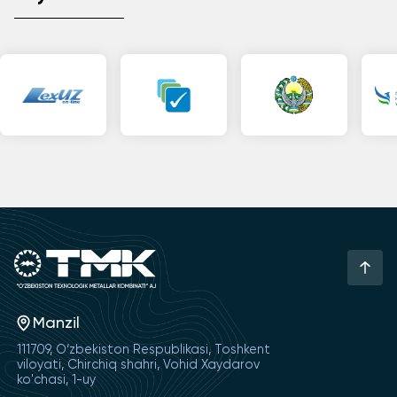
Manzil
111709, O‘zbekiston Respublikasi, Toshkent
viloyati, Chirchiq shahri, Vohid Xaydarov
ko'chasi, 1-uy