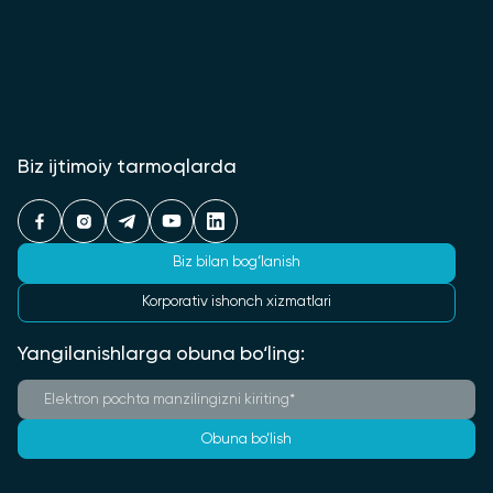
Biz ijtimoiy tarmoqlarda
Biz bilan bog‘lanish
Korporativ ishonch xizmatlari
Yangilanishlarga obuna bo‘ling:
Obuna bo‘lish