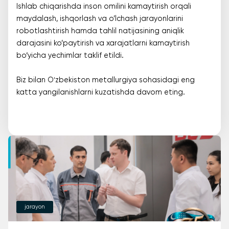
Ishlab chiqarishda inson omilini kamaytirish orqali
maydalash, ishqorlash va o’lchash jarayonlarini
robotlashtirish hamda tahlil natijasining aniqlik
darajasini ko’paytirish va xarajatlarni kamaytirish
bo‘yicha yechimlar taklif etildi.
Biz bilan Oʻzbekiston metallurgiya sohasidagi eng
katta yangilanishlarni kuzatishda davom eting.
jarayon