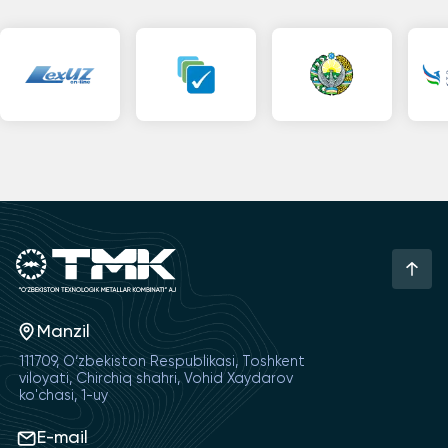
Manzil
111709, O‘zbekiston Respublikasi, Toshkent
viloyati, Chirchiq shahri, Vohid Xaydarov
ko'chasi, 1-uy
E-mail