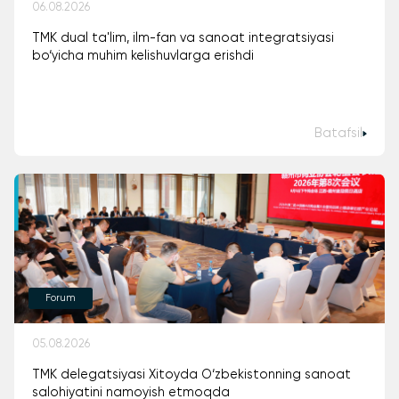
06.08.2026
TMK dual ta'lim, ilm-fan va sanoat integratsiyasi
bo‘yicha muhim kelishuvlarga erishdi
Batafsil
Forum
05.08.2026
TMK delegatsiyasi Xitoyda O‘zbekistonning sanoat
salohiyatini namoyish etmoqda