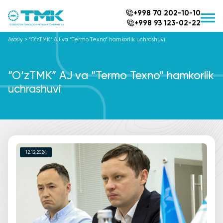
+998 70 202-10-10
+998 93 123-02-22
Asosiy
>
“O‘zTMK” AJ va “Termo Texno” hamkorlik uchrashuvi
“O‘zTMK” AJ va “Termo Texno” hamkorlik
uchrashuvi
12.12.2024