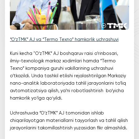
“O‘zTMK” AJ va “Termo Texno” hamkorlik uchrashuvi
Kuni kecha "O‘zTMK” AJ boshqaruv raisi o’rinbosari,
ilmiy-texnologik markaz xodimlari hamda “Termo
Texno” kompaniya guruhi vakillarining uchrashuvi
o’tkazildi. Unda tashkil etilishi rejalashtirilgan Markaziy
nano-analitik laboratoriyada tahlil jarayonlarini to‘liq
avtomatizatsiya qilish, ya’ni robotlashtirish bo‘yicha
hamkorlik yoʻlga qoʻyildi.
Uchrashuvda “O‘zTMK” AJ tomonidan ishlab
chiqarilayotgan materiallarni tayyorlash va tahlil qilish
jarayonlarini takomillashtirish yuzasidan fikr almashildi.