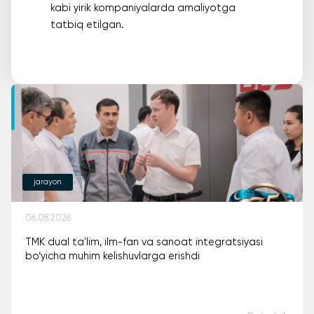
kabi yirik kompaniyalarda amaliyotga
tatbiq etilgan.
jarayon
06.08.2026
TMK dual ta'lim, ilm-fan va sanoat integratsiyasi
bo‘yicha muhim kelishuvlarga erishdi