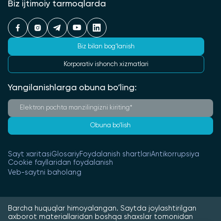
Biz ijtimoiy tarmoqlarda
Biz bilan bog‘lanish
Korporativ ishonch xizmatlari
Yangilanishlarga obuna bo‘ling:
Obuna bo‘lish
Sayt xaritasi
Glosariy
Foydalanish shartlari
Antikorrupsiya
Cookie fayllaridan foydalanish
Veb-saytni baholang
Barcha huquqlar himoyalangan. Saytda joylashtirilgan
axborot materiallaridan boshqa shaxslar tomonidan