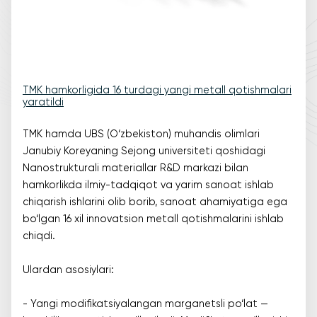
TMK hamkorligida 16 turdagi yangi metall qotishmalari
yaratildi
TMK hamda UBS (O‘zbekiston) muhandis olimlari
Janubiy Koreyaning Sejong universiteti qoshidagi
Nanostrukturali materiallar R&D markazi bilan
hamkorlikda ilmiy-tadqiqot va yarim sanoat ishlab
chiqarish ishlarini olib borib, sanoat ahamiyatiga ega
bo‘lgan 16 xil innovatsion metall qotishmalarini ishlab
chiqdi.
Ulardan asosiylari:
- Yangi modifikatsiyalangan marganetsli po‘lat —