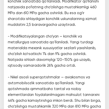
konchilik sanoatida qo'llaniladi. Modifikator qo‘llanishi
natijasida po‘latning cho‘zilishga mustahkamligi 460
MPa dan 610 MPa gacha oshirildi. Bu esa og‘ir
sharoitda ishlaydigan konchilik uskunalarining xizmat
muddatini 2,5 baravargacha uzaytiradi.
- Modifikatsiyalangan cho‘yan — konchilik va
metallurgiya sanoatida qo'llaniladi. Yangi turdagi
materialda mexanik xususiyatlar sezilarli yaxshilanib,
cho‘zilish ko‘rsatkichi 1% dan 9% gacha oshirildi.
Natijada ishlash davomiyligi 120–150% ga uzayib,
iqtisodiy samaradorlik 26% gacha ortdi.
- Nikel asosli superqotishmalar — aviakosmos va
avtomobilsozlik sanoatida qo'llaniladi. Yangi
qotishmada qimmatbaho tantal va niobiy
elementlaridan foydalanilmagani mahsulot tannarxini
46% gacha kamaytirishga imkon berdi. Shu bilan birga,
cho‘zilishga mustahkamlik 320 MPa dan 810 MPa gacha