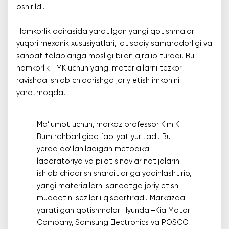
oshirildi.
Hamkorlik doirasida yaratilgan yangi qotishmalar
yuqori mexanik xususiyatlari, iqtisodiy samaradorligi va
sanoat talablariga mosligi bilan ajralib turadi. Bu
hamkorlik TMK uchun yangi materiallarni tezkor
ravishda ishlab chiqarishga joriy etish imkonini
yaratmoqda.
Ma’lumot uchun, markaz professor Kim Ki
Bum rahbarligida faoliyat yuritadi. Bu
yerda qo‘llaniladigan metodika
laboratoriya va pilot sinovlar natijalarini
ishlab chiqarish sharoitlariga yaqinlashtirib,
yangi materiallarni sanoatga joriy etish
muddatini sezilarli qisqartiradi. Markazda
yaratilgan qotishmalar Hyundai–Kia Motor
Company, Samsung Electronics va POSCO