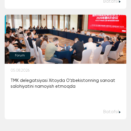
Batafsil
Forum
05.08.2026
TMK delegatsiyasi Xitoyda O‘zbekistonning sanoat
salohiyatini namoyish etmoqda
Batafsil