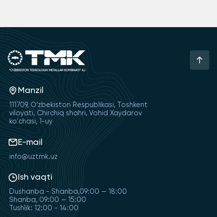
Manzil
111709, O‘zbekiston Respublikasi, Toshkent
viloyati, Chirchiq shahri, Vohid Xaydarov
ko'chasi, 1-uy
E-mail
info@uztmk.uz
Ish vaqti
Dushanba - Shanba,09:00 — 18:00
Shanba, 09:00 — 15:00
Tushlik: 12:00 - 14:00