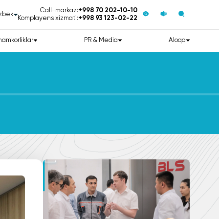
Call-markaz:
+998 70 202-10-10
zbek
Komplayens xizmati:
+998 93 123-02-22
hamkorliklar
PR & Media
Aloqa