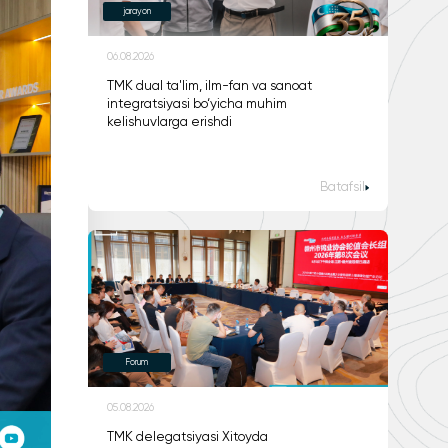
jarayon
06.08.2026
TMK dual ta'lim, ilm-fan va sanoat
integratsiyasi bo‘yicha muhim
kelishuvlarga erishdi
Batafsil
Forum
05.08.2026
TMK delegatsiyasi Xitoyda