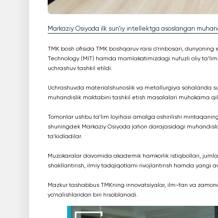
Markaziy Osiyoda ilk sun’iy intellektga asoslangan muhand
TMK bosh ofisida TMK boshqaruv raisi o’rinbosari, dunyoning en
Technology (MIT) hamda mamlakatimizdagi nufuzli oliy ta’lim 
uchrashuv tashkil etildi.
Uchrashuvda materialshunoslik va metallurgiya sohalarida sun’
muhandislik maktabini tashkil etish masalalari muhokama qil
Tomonlar ushbu ta’lim loyihasi amalga oshirilishi mintaqaning 
shuningdek Markaziy Osiyoda jahon darajasidagi muhandislar
ta’kidladilar.
Muzokaralar davomida akademik hamkorlik istiqbollari, jumlad
shakllantirish, ilmiy tadqiqotlarni rivojlantirish hamda yang
Mazkur tashabbus TMKning innovatsiyalar, ilm-fan va zamonav
yo‘nalishlaridan biri hisoblanadi.