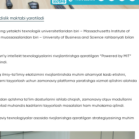
islik maktabi yaratiladi
g yetakchi texnologik universitetlaridan biri – Massachusetts Institute of
muassasalaridan biri – University of Business and Science rahbariyati bilan
iy intellekt texnologiyalarini rivojlantirishga qaratilgan “Powered by MIT”
indi.
ilmiy-ta’limiy ekotizimini rivojlantirishda muhim ahamiyat kasb etishini,
ni tayyorlash uchun zamonaviy platforma yaratishga xizmat qilishini alohida
an qo‘shma ta’lim dasturlarini ishlab chiqish, zamonaviy o‘quv modullarini
i avlod muhandis kadrlarini tayyorlash masalalari ham muhokama qilindi.
iy texnologiyalar asosida rivojlanishga qaratilgan strategiyasining muhim