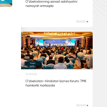
O‘zbekistonning sanoat salohiyatini
namoyish etmoqda
Batafsil
Forum
04.08.2026
O‘zbekiston–Hindiston biznes forumi: TMK
hamkorlik markazida
Batafsil