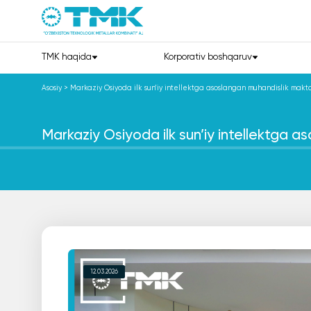
TMK haqida
Korporativ boshqaruv
Asosiy
>
Markaziy Osiyoda ilk sun’iy intellektga asoslangan muhandislik makta
Markaziy Osiyoda ilk sun’iy intellektga a
12.03.2026