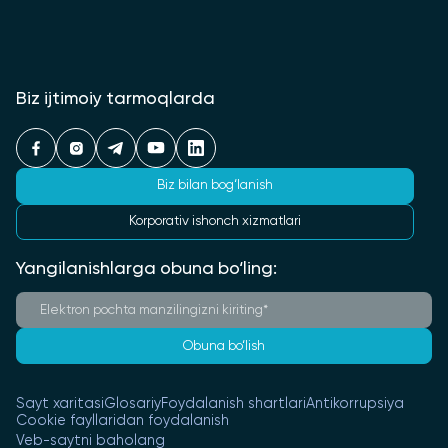
Biz ijtimoiy tarmoqlarda
Biz bilan bog‘lanish
Korporativ ishonch xizmatlari
Yangilanishlarga obuna bo‘ling:
Obuna bo‘lish
Sayt xaritasi
Glosariy
Foydalanish shartlari
Antikorrupsiya
Cookie fayllaridan foydalanish
Veb-saytni baholang