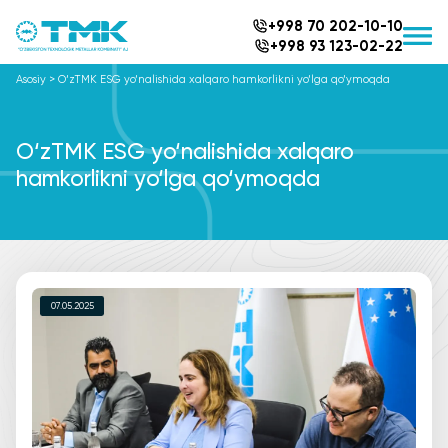
+998 70 202-10-10
+998 93 123-02-22
Asosiy
>
O‘zTMK ESG yo‘nalishida xalqaro hamkorlikni yo‘lga qo‘ymoqda
O‘zTMK ESG yo‘nalishida xalqaro
hamkorlikni yo‘lga qo‘ymoqda
07.05.2025