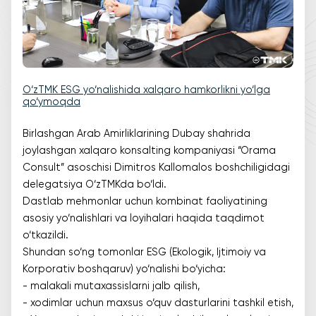
O‘zTMK ESG yo‘nalishida xalqaro hamkorlikni yo‘lga
qo‘ymoqda
Birlashgan Arab Amirliklarining Dubay shahrida
joylashgan xalqaro konsalting kompaniyasi “Orama
Consult” asoschisi Dimitros Kallomalos boshchiligidagi
delegatsiya O‘zTMKda bo‘ldi.
Dastlab mehmonlar uchun kombinat faoliyatining
asosiy yo‘nalishlari va loyihalari haqida taqdimot
o‘tkazildi.
Shundan so‘ng tomonlar ESG (Ekologik, Ijtimoiy va
Korporativ boshqaruv) yo‘nalishi bo‘yicha:
- malakali mutaxassislarni jalb qilish,
- xodimlar uchun maxsus o‘quv dasturlarini tashkil etish,