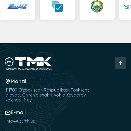
Manzil
111709, O‘zbekiston Respublikasi, Toshkent
viloyati, Chirchiq shahri, Vohid Xaydarov
ko'chasi, 1-uy
E-mail
info@uztmk.uz