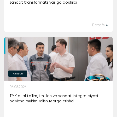
sanoat transformatsiyasiga qo‘shildi
Batafsil
jarayon
06.08.2026
TMK dual ta'lim, ilm-fan va sanoat integratsiyasi
bo‘yicha muhim kelishuvlarga erishdi