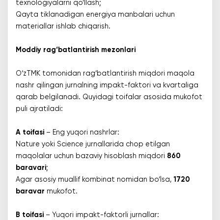
texnologiyalarni qo‘llash;
Qayta tiklanadigan energiya manbalari uchun
materiallar ishlab chiqarish.
Moddiy rag‘batlantirish mezonlari
O‘zTMK tomonidan rag‘batlantirish miqdori maqola
nashr qilingan jurnalning impakt-faktori va kvartaliga
qarab belgilanadi. Quyidagi toifalar asosida mukofot
puli ajratiladi:
A toifasi
– Eng yuqori nashrlar:
Nature yoki Science jurnallarida chop etilgan
maqolalar uchun bazaviy hisoblash miqdori
860
baravari
;
Agar asosiy muallif kombinat nomidan bo‘lsa,
1720
baravar
mukofot.
B toifasi
– Yuqori impakt-faktorli jurnallar: