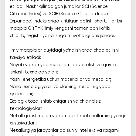
etiladi. Nashr qilinadigan jurnallar SCI (Science
Citation Index) va SCIE (Science Citation Index
Expanded) indekslariga kiritilgan bo‘lishi shart. Har bir
maqola O‘zTMK ilmiy kengashi tomonidan ko‘rib
chiqilib, tegishli yo‘nalishga muvofiqligi aniqlanadi.
Ilmiy maqolalar quyidagi yo‘nalishlarda chop etilishi
tavsiya etiladi:
Noyob va kamyob metallarni qazib olish va qayta
ishlash texnologiyalari;
Yashil energetika uchun materiallar va metallar;
Nanotexnologiyalar va ularning metallurgiyada
qo‘llanilishi;
Ekologik toza ishlab chiqarish va chiqindisiz
texnologiyalar;
Metall qotishmalari va kompozit materiallarning yangi
xususiyatlari;
Metallurgiya jarayonlarida sun‘iy intellekt va raqamli