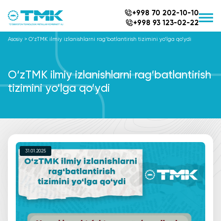
+998 70 202-10-10
+998 93 123-02-22
Asosiy
>
O‘zTMK ilmiy izlanishlarni rag‘batlantirish tizimini yo‘lga qo‘ydi
O‘zTMK ilmiy izlanishlarni rag‘batlantirish
tizimini yo‘lga qo‘ydi
31.01.2025