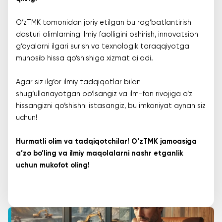
O‘zTMK tomonidan joriy etilgan bu rag‘batlantirish
dasturi olimlarning ilmiy faolligini oshirish, innovatsion
g‘oyalarni ilgari surish va texnologik taraqqiyotga
munosib hissa qo‘shishiga xizmat qiladi.
Agar siz ilg‘or ilmiy tadqiqotlar bilan
shug‘ullanayotgan bo‘lsangiz va ilm-fan rivojiga o‘z
hissangizni qo‘shishni istasangiz, bu imkoniyat aynan siz
uchun!
Hurmatli olim va tadqiqotchilar! O‘zTMK jamoasiga
a’zo bo’ling va ilmiy maqolalarni nashr etganlik
uchun mukofot oling!