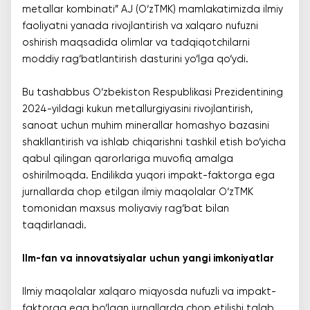
metallar kombinati” AJ (O‘zTMK) mamlakatimizda ilmiy
faoliyatni yanada rivojlantirish va xalqaro nufuzni
oshirish maqsadida olimlar va tadqiqotchilarni
moddiy rag‘batlantirish dasturini yo‘lga qo‘ydi.
Bu tashabbus O‘zbekiston Respublikasi Prezidentining
2024-yildagi kukun metallurgiyasini rivojlantirish,
sanoat uchun muhim minerallar homashyo bazasini
shakllantirish va ishlab chiqarishni tashkil etish bo‘yicha
qabul qilingan qarorlariga muvofiq amalga
oshirilmoqda. Endilikda yuqori impakt-faktorga ega
jurnallarda chop etilgan ilmiy maqolalar O‘zTMK
tomonidan maxsus moliyaviy rag‘bat bilan
taqdirlanadi.
Ilm-fan va innovatsiyalar uchun yangi imkoniyatlar
Ilmiy maqolalar xalqaro miqyosda nufuzli va impakt-
faktorga ega bo‘lgan jurnallarda chop etilishi talab