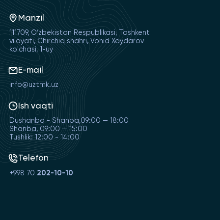
Manzil
111709, O‘zbekiston Respublikasi, Toshkent
viloyati, Chirchiq shahri, Vohid Xaydarov
ko'chasi, 1-uy
E-mail
info@uztmk.uz
Ish vaqti
Dushanba - Shanba,09:00 — 18:00
Shanba, 09:00 — 15:00
Tushlik: 12:00 - 14:00
Telefon
+998 70
202-10-10