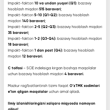
Impakt-faktori
10 va undan yuqori (Q1):
bazaviy
hisoblash miqdori
515 baravari
;
Impakt-faktori
5-10 (Q1-Q2):
bazaviy hisoblash
miqdori
140 baravari
;
Impakt-faktori
2-5 (Q2-Q3):
bazaviy hisoblash miqdori
35 baravari
;
Impakt-faktori
1-2 (Q3-Q4):
bazaviy hisoblash miqdori
18 baravari
;
Impakt-faktori
1 dan past (Q4):
bazaviy hisoblash
miqdori
12 baravari
.
C toifasi
– SCIE indeksiga kirgan boshqa maqolalar
uchun bazaviy hisoblash miqdori
4 baravari
.
Mazkur rag‘batlantirish tizimi faqat
O‘zTMK xodimlari
e’lon qilgan maqolalar
uchun amal qiladi.
Ilmiy izlanishlaringizni xalqaro miqyosda namoyon
qiling!