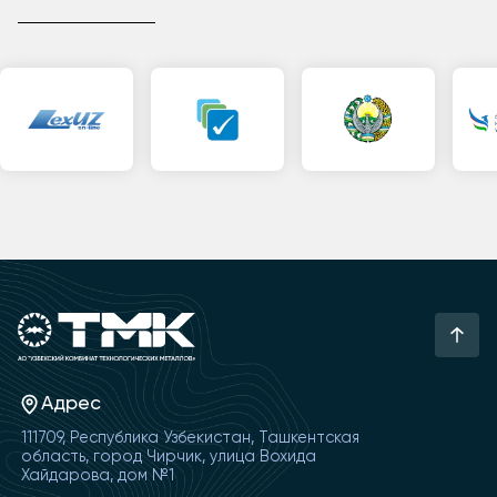
Адрес
111709, Республика Узбекистан, Ташкентская
область, город Чирчик, улица Вохида
Хайдарова, дом №1