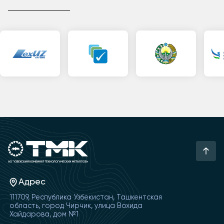
Адрес
111709, Республика Узбекистан, Ташкентская
область, город Чирчик, улица Вохида
Хайдарова, дом №1