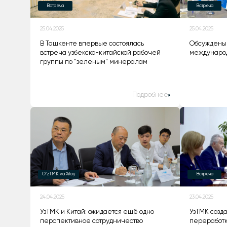
Встреча
Встреча
25.04.2025
25.04.2025
В Ташкенте впервые состоялась
Обсуждены 
встреча узбекско-китайской рабочей
международ
группы по "зеленым" минералам
Подробнее
O‘zTMK va Xitoy
Встреча
24.04.2025
23.04.2025
УзТМК и Китай: ожидается ещё одно
УзТМК созд
перспективное сотрудничество
переработк