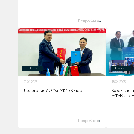
Подробнее
в Китае
Фестиваль
21.04.2025
18.04.2025
Делегация АО “УзТМК” в Китае
Какой спец
УзТМК для 
Подробнее