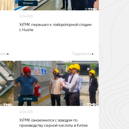
Встреча
23.04.2025
УзТМК перешел к лабораторной стадии
с Huate
бнее
Подробнее
в Китае
22.04.2025
УзТМК ознакомился с заводом по
производству серной кислоты в Китае