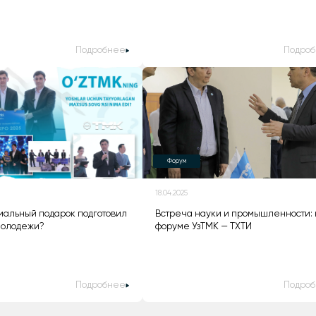
Подробнее
Подро
Форум
18.04.2025
иальный подарок подготовил
Встреча науки и промышленности:
молодежи?
форуме УзТМК — ТХТИ
Подробнее
Подро