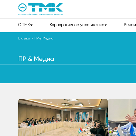
О TMK
Корпоративное управление
Ведом
Главная
>
ПР & Медиа
ПР & Медиа