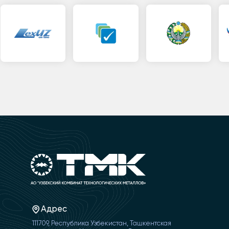
Адрес
111709, Республика Узбекистан, Ташкентская