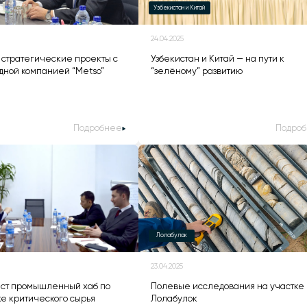
Узбекистан и Китай
24.04.2025
стратегические проекты с
Узбекистан и Китай — на пути к
ной компанией “Metso”
“зелёному” развитию
Подробнее
Подро
Лолабулак
23.04.2025
аст промышленный хаб по
Полевые исследования на участке
е критического сырья
Лолабулок