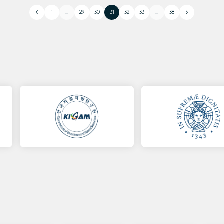
1
...
29
30
31
32
33
...
38