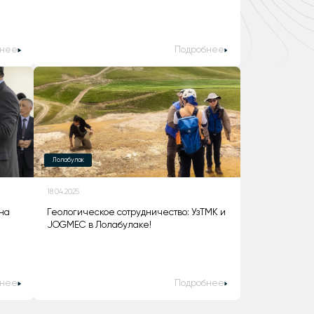
бнее
Подробнее
Лолабулак
18.04.2025
 на
Геологическое сотрудничество: УзТМК и
JOGMEC в Лолабулаке!
бнее
Подробнее