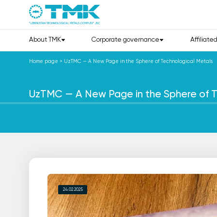
About TMK
Corporate governance
Affiliate
Home page
>
UzTMC — A New Page in the Sphere of Technological Metals
UzTMC — A New Page in the Sphere of T
24.02.2025