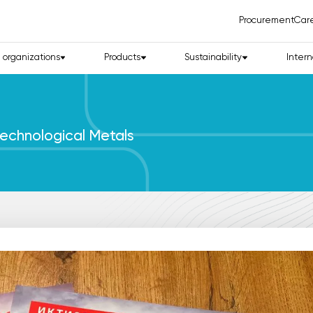
Procurement
Car
d organizations
Products
Sustainability
Intern
echnological Metals