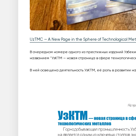
UzTMC — A New Page in the Sphere of Technological Met
В очередном номере одного из престижных изданий Узбеки
названием "УзКТМ — новая страница в сфере технологическ
В ней освещена деятельность УзКТМ, её роль в развитии