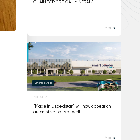
CHAIN FOR CRITICAL MINERALS
More
Smart Powder
30.07.2026
"Made in Uzbekistan" will now appear on
automotive parts as well
More