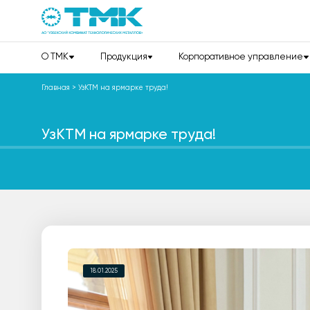
О TMK
Продукция
Корпоративное управление
Главная
>
УзКТМ на ярмарке труда!
УзКТМ на ярмарке труда!
18.01.2025