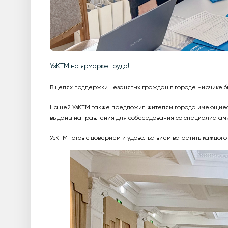
УзКТМ на ярмарке труда!
В целях поддержки незанятых граждан в городе Чирчике б
На ней УзКТМ также предложил жителям города имеющиеся
выданы направления для собеседования со специалистами
УзКТМ готов с доверием и удовольствием встретить каждог