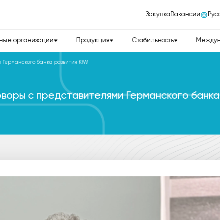
Закупка
Вакансии
Рус
ные организации
Продукция
Стабильность
Междун
 Германского банка развития KfW
воры с представителями Германского банка