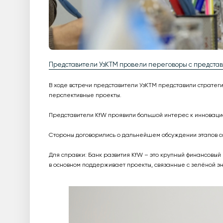
Представители УзКТМ провели переговоры с представ
В ходе встречи представители УзКТМ представили стратег
перспективные проекты.
Представители KfW проявили большой интерес к инноваци
Стороны договорились о дальнейшем обсуждении этапов со
Для справки: Банк развития KfW – это крупный финансовы
в основном поддерживает проекты, связанные с зелёной 