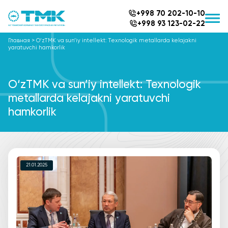
+998 70 202-10-10
+998 93 123-02-22
Главная
>
O‘zTMK va sun’iy intellekt: Texnologik metallarda kelajakni
yaratuvchi hamkorlik
O‘zTMK va sun’iy intellekt: Texnologik
metallarda kelajakni yaratuvchi
hamkorlik
21.01.2025