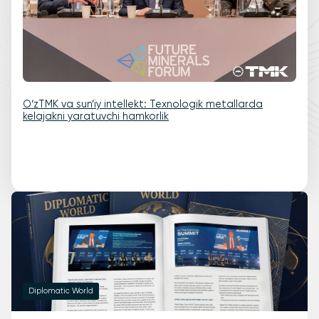
O‘zTMK va sun’iy intellekt: Texnologik metallarda
kelajakni yaratuvchi hamkorlik
Diplomatic World