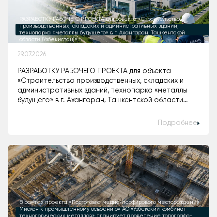
РАЗРАБОТКУ РАБОЧЕГО ПРОЕКТА для объекта «Строительство
производственных, складских и административных зданий,
технопарка «металлы будущего» в г. Ахангаран, Ташкентской
области (Узбекистан)».
29.07.2026
РАЗРАБОТКУ РАБОЧЕГО ПРОЕКТА для объекта
«Строительство производственных, складских и
административных зданий, технопарка «металлы
будущего» в г. Ахангаран, Ташкентской области
(Узбекистан)».
Подробнее
В рамках проекта «Подготовка медно-порфирового месторождения
Мискон к промышленному освоению» АО «Узбекский комбинат
технологических металлов» планирует проведение топографо-