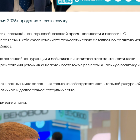
ия 2026» продолжает свою работу
сия, посвящённая горнодобывающей промышленности и геологии. С
правления Узбекского комбината технологических металлов по развитию но
Абидов.
дарственной конкуренции и мобилизации капитала в сегменте критически
ормирования устойчивых цепочек поставок через промышленную политику и
ски важных минералов — не только как обладателя значительной ресурсно
логичное и долгосрочное сотрудничество.
вместе с нами.