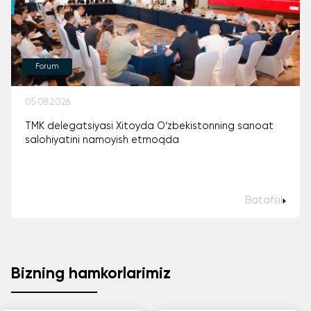
Forum
05.08.2026
TMK delegatsiyasi Xitoyda O‘zbekistonning sanoat
salohiyatini namoyish etmoqda
Batafsil
Bizning hamkorlarimiz