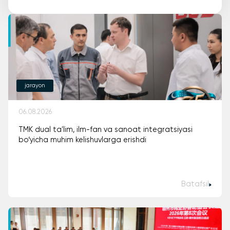
jarayon
06.08.2026
TMK dual ta'lim, ilm-fan va sanoat integratsiyasi
bo‘yicha muhim kelishuvlarga erishdi
Batafsil