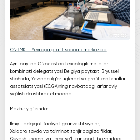
O‘zTMK — Yevropa grafit sanoati markazida
Ayni paytda O‘zbekiston texnologik metallar
kombinati delegatsiyasi Belgiya poytaxti Bryussel
shahrida, Yevropa ilg‘or uglerod va grafit materiallari
assotsiatsiyasi (ECGA)ning navbatdagi an’anaviy
yig‘ilishida ishtirok etmoqda.
Mazkur yig‘ilishda:
Ilmiy-tadqiqot faoliyatiga investitsiyalar,
Xalqaro savdo va ta’minot zanjiridagi zaifliklar,
Quyosh, shamol va temir yo‘l transporti bozoridagi