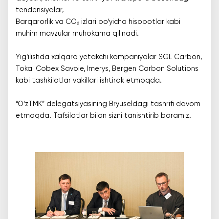
tendensiyalar,
Barqarorlik va CO₂ izlari bo‘yicha hisobotlar kabi
muhim mavzular muhokama qilinadi.
Yig‘ilishda xalqaro yetakchi kompaniyalar SGL Carbon,
Tokai Cobex Savoie, Imerys, Bergen Carbon Solutions
kabi tashkilotlar vakillari ishtirok etmoqda.
“O‘zTMK” delegatsiyasining Bryuseldagi tashrifi davom
etmoqda. Tafsilotlar bilan sizni tanishtirib boramiz.