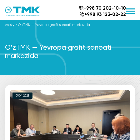
+998 70 202-10-10
+998 93 123-02-22
Asosiy
>
O‘zTMK — Yevropa grafit sanoati markazida
O‘zTMK — Yevropa grafit sanoati
markazida
09.04.2025