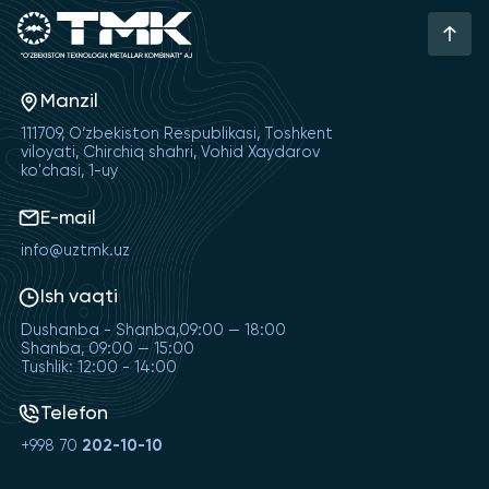
Manzil
111709, O‘zbekiston Respublikasi, Toshkent
viloyati, Chirchiq shahri, Vohid Xaydarov
ko'chasi, 1-uy
E-mail
info@uztmk.uz
Ish vaqti
Dushanba - Shanba,09:00 — 18:00
Shanba, 09:00 — 15:00
Tushlik: 12:00 - 14:00
Telefon
+998 70
202-10-10