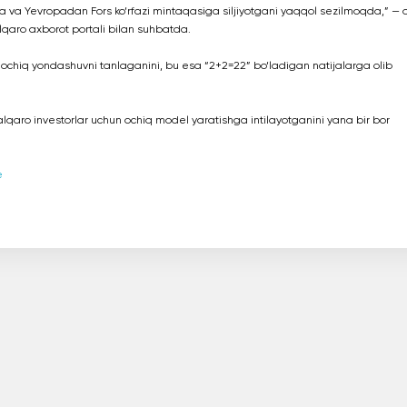
a va Yevropadan Fors ko‘rfazi mintaqasiga siljiyotgani yaqqol sezilmoqda,” — 
qaro axborot portali bilan suhbatda.
 ochiq yondashuvni tanlaganini, bu esa “2+2=22” bo‘ladigan natijalarga olib
lqaro investorlar uchun ochiq model yaratishga intilayotganini yana bir bor
e