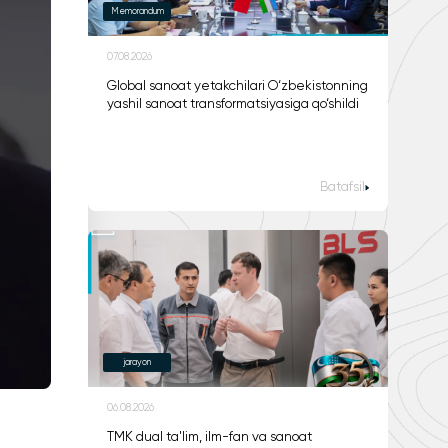
Memorandum
07.08.2026
Global sanoat yetakchilari O‘zbekistonning
yashil sanoat transformatsiyasiga qo‘shildi
Batafsil
jarayon
06.08.2026
TMK dual ta'lim, ilm-fan va sanoat