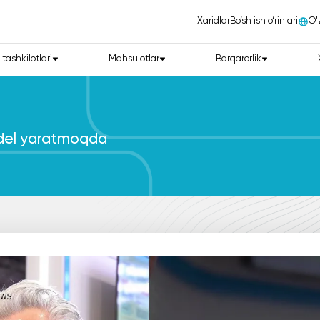
Xaridlar
Bo‘sh ish o‘rinlari
О'
 tashkilotlari
Mahsulotlar
Barqarorlik
odel yaratmoqda