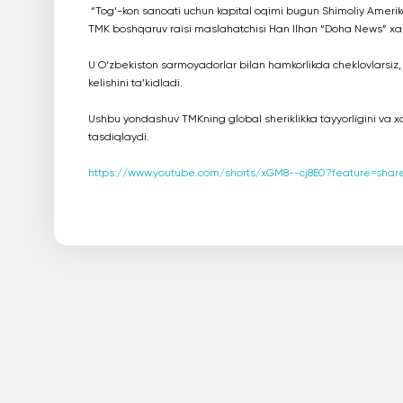
“Tog‘-kon sanoati uchun kapital oqimi bugun Shimoliy Amerik
TMK boshqaruv raisi maslahatchisi Han Ilhan “Doha News” xal
U O‘zbekiston sarmoyadorlar bilan hamkorlikda cheklovlarsiz,
kelishini ta’kidladi.
Ushbu yondashuv TMKning global sheriklikka tayyorligini va xa
tasdiqlaydi.
https://www.youtube.com/shorts/xGM8--cj8E0?feature=shar