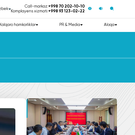
Call-markaz:
+998 70 202-10-10
zbek
Komplayens xizmati:
+998 93 123-02-22
Xalqaro hamkorliklar
PR & Media
Aloqa