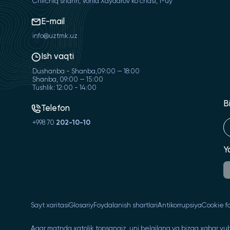
Chirchiq shahri, Vohid Xaydarov ko'chasi, 1-uy
E-mail
info@uztmk.uz
Ish vaqti
Dushanba - Shanba,09:00 — 18:00
Shanba, 09:00 — 15:00
Tushlik: 12:00 - 14:00
B
Telefon
+998 70
202-10-10
Y
Sayt xaritasi
Glosariy
Foydalanish shartlari
Antikorrupsiya
Cookie fa
Agar matnda xatolik topsangiz, uni belgilang va bizga xabar yub