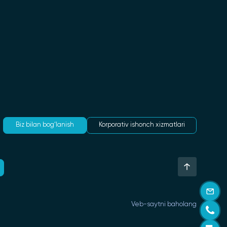
Biz bilan bog‘lanish
Korporativ ishonch xizmatlari
Veb-saytni baholang