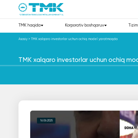
TMK haqida
Korporativ boshqaruv
Tizim
Asosiy
>
TMK xalqaro investorlar uchun ochiq model yaratmoqda
TMK xalqaro investorlar uchun ochiq m
16.06.2025