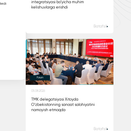
integratsiyasi bo‘yicha muhim
dedi
kelishuvlarga erishdi
Batafsil
Forum
05.08.2026
TMK delegatsiyasi Xitoyda
O‘zbekistonning sanoat salohiyatini
namoyish etmoqda
Batafsil