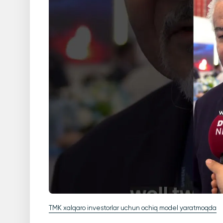
TMK xalqaro investorlar uchun ochiq model yaratmoqda