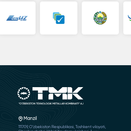
Manzil
111709, O‘zbekiston Respublikasi, Toshkent viloyati,