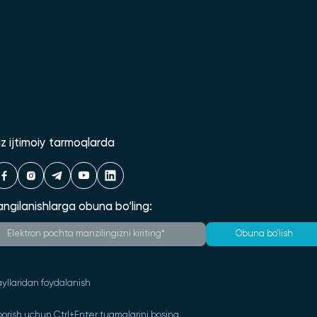
iz ijtimoiy tarmoqlarda
angilanishlarga obuna bo‘ling:
Obuna bo‘lish
yllaridan foydalanish
orish uchun Ctrl+Enter tugmalarini bosing.