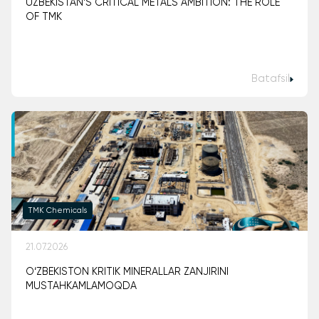
UZBEKISTAN’S CRITICAL METALS AMBITION: THE ROLE
OF TMK
Batafsil
TMK Chemicals
21.07.2026
O‘ZBEKISTON KRITIK MINERALLAR ZANJIRINI
MUSTAHKAMLAMOQDA