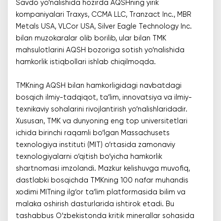
Savdo yo‘nalishida hozirda AQSHning yirik
kompaniyalari Traxys, CCMA LLC, Tranzact Inc., MBR
Metals USA, VLCor USA, Silver Eagle Technology Inc.
bilan muzokaralar olib borilib, ular bilan TMK
mahsulotlarini AQSH bozoriga sotish yo‘nalishida
hamkorlik istiqbollari ishlab chiqilmoqda.
TMKning AQSH bilan hamkorligidagi navbatdagi
bosqich ilmiy-tadqiqot, ta’lim, innovatsiya va ilmiy-
texnikaviy sohalarini rivojlantirish yo‘nalishlaridadir.
Xususan, TMK va dunyoning eng top universitetlari
ichida birinchi raqamli bo‘lgan Massachusets
texnologiya instituti (MIT) o‘rtasida zamonaviy
texnologiyalarni o‘qitish bo‘yicha hamkorlik
shartnomasi imzolandi. Mazkur kelishuvga muvofiq,
dastlabki bosqichda TMKning 100 nafar muhandis
xodimi MITning ilg‘or ta’lim platformasida bilim va
malaka oshirish dasturlarida ishtirok etadi. Bu
tashabbus O‘zbekistonda kritik minerallar sohasida