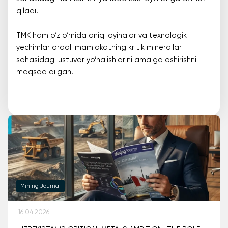
qiladi.
TMK ham o‘z o‘rnida aniq loyihalar va texnologik
yechimlar orqali mamlakatning kritik minerallar
sohasidagi ustuvor yo‘nalishlarini amalga oshirishni
maqsad qilgan.
Mining Journal
16.04.2026