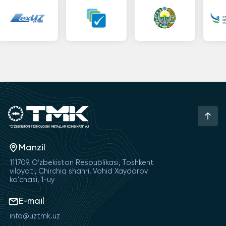
Manzil
111709, O‘zbekiston Respublikasi, Toshkent
viloyati, Chirchiq shahri, Vohid Xaydarov
ko'chasi, 1-uy
E-mail
info@uztmk.uz