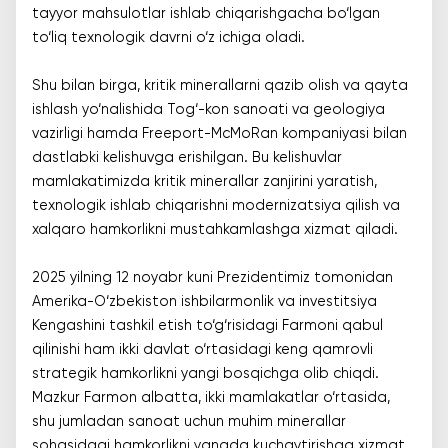
tayyor mahsulotlar ishlab chiqarishgacha bo‘lgan
to‘liq texnologik davrni o‘z ichiga oladi.
Shu bilan birga, kritik minerallarni qazib olish va qayta
ishlash yo‘nalishida Tog‘-kon sanoati va geologiya
vazirligi hamda Freeport-McMoRan kompaniyasi bilan
dastlabki kelishuvga erishilgan. Bu kelishuvlar
mamlakatimizda kritik minerallar zanjirini yaratish,
texnologik ishlab chiqarishni modernizatsiya qilish va
xalqaro hamkorlikni mustahkamlashga xizmat qiladi.
2025 yilning 12 noyabr kuni Prezidentimiz tomonidan
Amerika-O‘zbekiston ishbilarmonlik va investitsiya
Kengashini tashkil etish to‘g‘risidagi Farmoni qabul
qilinishi ham ikki davlat o‘rtasidagi keng qamrovli
strategik hamkorlikni yangi bosqichga olib chiqdi.
Mazkur Farmon albatta, ikki mamlakatlar o‘rtasida,
shu jumladan sanoat uchun muhim minerallar
sohasidagi hamkorlikni yanada kuchaytirishga xizmat