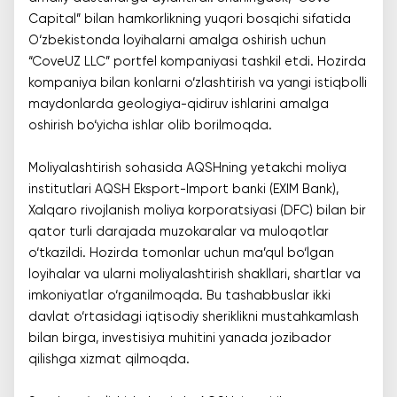
Capital” bilan hamkorlikning yuqori bosqichi sifatida
O‘zbekistonda loyihalarni amalga oshirish uchun
“CoveUZ LLC” portfel kompaniyasi tashkil etdi. Hozirda
kompaniya bilan konlarni o‘zlashtirish va yangi istiqbolli
maydonlarda geologiya-qidiruv ishlarini amalga
oshirish bo‘yicha ishlar olib borilmoqda.
Moliyalashtirish sohasida AQSHning yetakchi moliya
institutlari AQSH Eksport-Import banki (EXIM Bank),
Xalqaro rivojlanish moliya korporatsiyasi (DFC) bilan bir
qator turli darajada muzokaralar va muloqotlar
o‘tkazildi. Hozirda tomonlar uchun ma’qul bo‘lgan
loyihalar va ularni moliyalashtirish shakllari, shartlar va
imkoniyatlar o‘rganilmoqda. Bu tashabbuslar ikki
davlat o‘rtasidagi iqtisodiy sheriklikni mustahkamlash
bilan birga, investisiya muhitini yanada jozibador
qilishga xizmat qilmoqda.