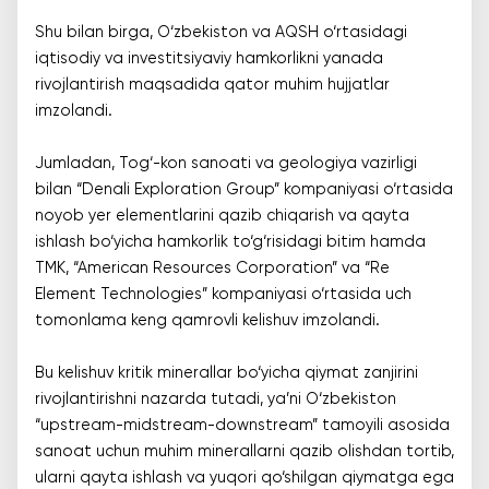
Shu bilan birga, O‘zbekiston va AQSH o‘rtasidagi
iqtisodiy va investitsiyaviy hamkorlikni yanada
rivojlantirish maqsadida qator muhim hujjatlar
imzolandi.
Jumladan, Tog‘-kon sanoati va geologiya vazirligi
bilan “Denali Exploration Group” kompaniyasi o‘rtasida
noyob yer elementlarini qazib chiqarish va qayta
ishlash bo‘yicha hamkorlik to‘g‘risidagi bitim hamda
TMK, “American Resources Corporation” va “Re
Element Technologies” kompaniyasi o‘rtasida uch
tomonlama keng qamrovli kelishuv imzolandi.
Bu kelishuv kritik minerallar bo‘yicha qiymat zanjirini
rivojlantirishni nazarda tutadi, ya’ni O‘zbekiston
“upstream-midstream-downstream” tamoyili asosida
sanoat uchun muhim minerallarni qazib olishdan tortib,
ularni qayta ishlash va yuqori qo‘shilgan qiymatga ega