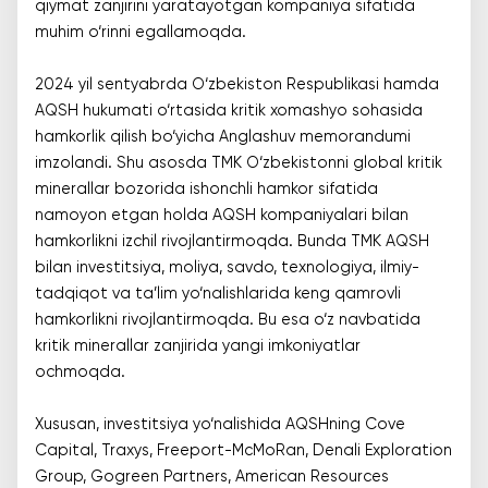
qiymat zanjirini yaratayotgan kompaniya sifatida
muhim o‘rinni egallamoqda.
2024 yil sentyabrda O‘zbekiston Respublikasi hamda
AQSH hukumati o‘rtasida kritik xomashyo sohasida
hamkorlik qilish bo‘yicha Anglashuv memorandumi
imzolandi. Shu asosda TMK O‘zbekistonni global kritik
minerallar bozorida ishonchli hamkor sifatida
namoyon etgan holda AQSH kompaniyalari bilan
hamkorlikni izchil rivojlantirmoqda. Bunda TMK AQSH
bilan investitsiya, moliya, savdo, texnologiya, ilmiy-
tadqiqot va ta’lim yo‘nalishlarida keng qamrovli
hamkorlikni rivojlantirmoqda. Bu esa o‘z navbatida
kritik minerallar zanjirida yangi imkoniyatlar
ochmoqda.
Xususan, investitsiya yo‘nalishida AQSHning Cove
Capital, Traxys, Freeport-McMoRan, Denali Exploration
Group, Gogreen Partners, American Resources