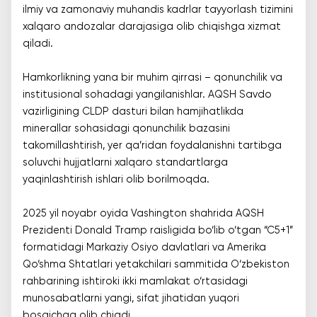
ilmiy va zamonaviy muhandis kadrlar tayyorlash tizimini
xalqaro andozalar darajasiga olib chiqishga xizmat
qiladi.
Hamkorlikning yana bir muhim qirrasi – qonunchilik va
institusional sohadagi yangilanishlar. AQSH Savdo
vazirligining CLDP dasturi bilan hamjihatlikda
minerallar sohasidagi qonunchilik bazasini
takomillashtirish, yer qa’ridan foydalanishni tartibga
soluvchi hujjatlarni xalqaro standartlarga
yaqinlashtirish ishlari olib borilmoqda.
2025 yil noyabr oyida Vashington shahrida AQSH
Prezidenti Donald Tramp raisligida bo‘lib o‘tgan “C5+1”
formatidagi Markaziy Osiyo davlatlari va Amerika
Qo‘shma Shtatlari yetakchilari sammitida O‘zbekiston
rahbarining ishtiroki ikki mamlakat o‘rtasidagi
munosabatlarni yangi, sifat jihatidan yuqori
bosqichga olib chiqdi.