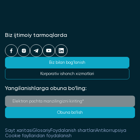
Biz ijtimoiy tarmoqlarda
Biz bilan bog‘lanish
Korporativ ishonch xizmatlari
Yangilanishlarga obuna bo‘ling:
Obuna bo‘lish
Sayt xaritasi
Glosariy
Foydalanish shartlari
Antikorrupsiya
Cookie fayllaridan foydalanish