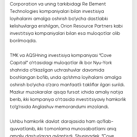
Corporation va uning tarkibidagi Re Element
Technologies kompaniyalari bilan investisiya
loyihalarini amalga oshirish bo‘yicha dastlabki
kelishuvlarga erishilgan, Orion Resource Partners kabi
investitsiya kompaniyalari bilan esa muloqotlar olib
borilmoqda.
TMK va AQSHning investisiya kompaniyasi “Cove
Capital” o‘rtasidagi muloqotlar ilk bor Nyu-York
shahrida o‘tkazilgan uchrashuvlar davomida
boshlangan bo‘lib, unda qo‘shma loyihalarni amalga
oshirish bo‘yicha o‘zaro manfaatli takliflar ilgari surildi.
Mazkur muzokaralar qisqa fursat ichida amaliy natija
berib, ikki kompaniya o‘rtasida investitsiyaviy hamkorlik
to‘g‘risida Anglashuv memorandumi imzolandi.
Ushbu hamkorlik davlat darajasida ham qo‘llab-
quvvatlanib, ikki tomonlama munosabatlarni aniq
amaliy dasturlarga aylantirdi. Shuningdek, “Cove