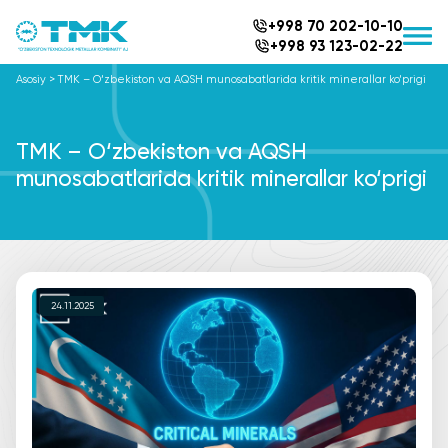
+998 70 202-10-10
+998 93 123-02-22
Asosiy
>
TMK – O‘zbekiston va AQSH munosabatlarida kritik minerallar ko‘prigi
TMK – O‘zbekiston va AQSH
munosabatlarida kritik minerallar ko‘prigi
24.11.2025