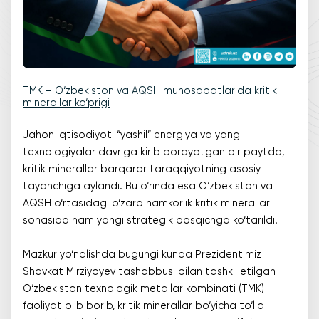
TMK – O‘zbekiston va AQSH munosabatlarida kritik
minerallar ko‘prigi
Jahon iqtisodiyoti “yashil” energiya va yangi
texnologiyalar davriga kirib borayotgan bir paytda,
kritik minerallar barqaror taraqqiyotning asosiy
tayanchiga aylandi. Bu o‘rinda esa O‘zbekiston va
AQSH o‘rtasidagi o‘zaro hamkorlik kritik minerallar
sohasida ham yangi strategik bosqichga ko‘tarildi.
Mazkur yo‘nalishda bugungi kunda Prezidentimiz
Shavkat Mirziyoyev tashabbusi bilan tashkil etilgan
O‘zbekiston texnologik metallar kombinati (TMK)
faoliyat olib borib, kritik minerallar bo‘yicha to‘liq