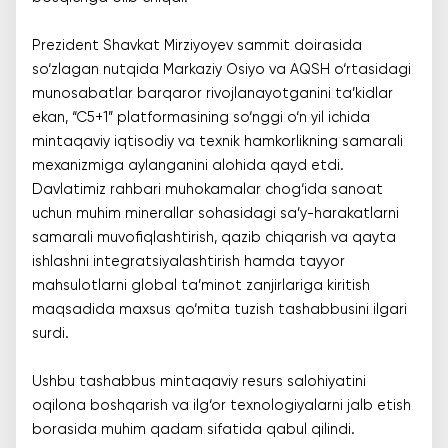
Prezident Shavkat Mirziyoyev sammit doirasida
so‘zlagan nutqida Markaziy Osiyo va AQSH o‘rtasidagi
munosabatlar barqaror rivojlanayotganini ta’kidlar
ekan, “C5+1” platformasining so‘nggi o‘n yil ichida
mintaqaviy iqtisodiy va texnik hamkorlikning samarali
mexanizmiga aylanganini alohida qayd etdi.
Davlatimiz rahbari muhokamalar chog‘ida sanoat
uchun muhim minerallar sohasidagi sa’y-harakatlarni
samarali muvofiqlashtirish, qazib chiqarish va qayta
ishlashni integratsiyalashtirish hamda tayyor
mahsulotlarni global ta’minot zanjirlariga kiritish
maqsadida maxsus qo‘mita tuzish tashabbusini ilgari
surdi.
Ushbu tashabbus mintaqaviy resurs salohiyatini
oqilona boshqarish va ilg‘or texnologiyalarni jalb etish
borasida muhim qadam sifatida qabul qilindi.