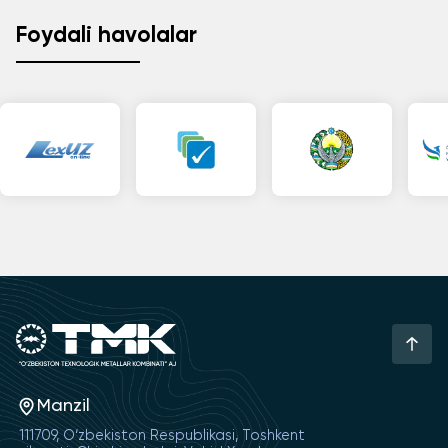
Foydali havolalar
Manzil
111709, O‘zbekiston Respublikasi, Toshkent