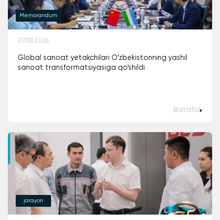
Memorandum
07.08.2026
Global sanoat yetakchilari O‘zbekistonning yashil
sanoat transformatsiyasiga qo‘shildi
Batafsil
jarayon