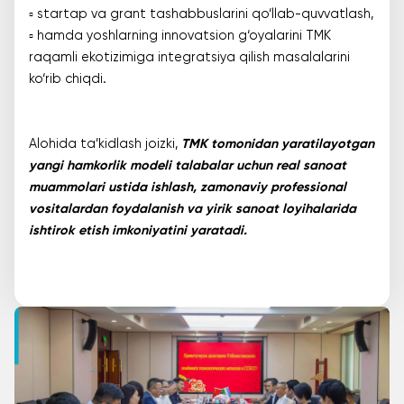
▫️ startap va grant tashabbuslarini qo‘llab-quvvatlash,
▫️ hamda yoshlarning innovatsion g‘oyalarini TMK
raqamli ekotizimiga integratsiya qilish masalalarini
ko‘rib chiqdi.
Alohida ta’kidlash joizki,
TMK tomonidan yaratilayotgan
yangi hamkorlik modeli talabalar uchun real sanoat
muammolari ustida ishlash, zamonaviy professional
vositalardan foydalanish va yirik sanoat loyihalarida
ishtirok etish imkoniyatini yaratadi.