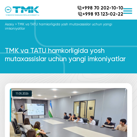
+998 70 202-10-10
+998 93 123-02-22
Asosiy
>
TMK va TATU hamkorligida yosh mutaxassislar uchun yangi
imkoniyatlar
TMK va TATU hamkorligida yosh
mutaxassislar uchun yangi imkoniyatlar
11.05.2026