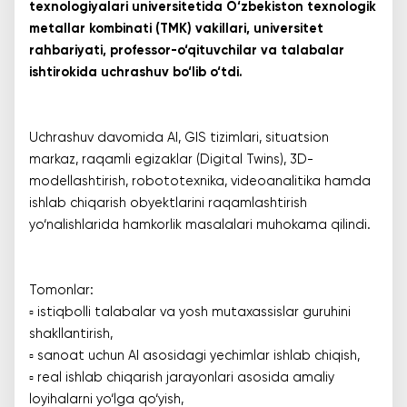
texnologiyalari universitetida O‘zbekiston texnologik
metallar kombinati (TMK) vakillari, universitet
rahbariyati, professor-o‘qituvchilar va talabalar
ishtirokida uchrashuv bo‘lib o‘tdi.
Uchrashuv davomida AI, GIS tizimlari, situatsion
markaz, raqamli egizaklar (Digital Twins), 3D-
modellashtirish, robototexnika, videoanalitika hamda
ishlab chiqarish obyektlarini raqamlashtirish
yo‘nalishlarida hamkorlik masalalari muhokama qilindi.
Tomonlar:
▫️ istiqbolli talabalar va yosh mutaxassislar guruhini
shakllantirish,
▫️ sanoat uchun AI asosidagi yechimlar ishlab chiqish,
▫️ real ishlab chiqarish jarayonlari asosida amaliy
loyihalarni yo‘lga qo‘yish,