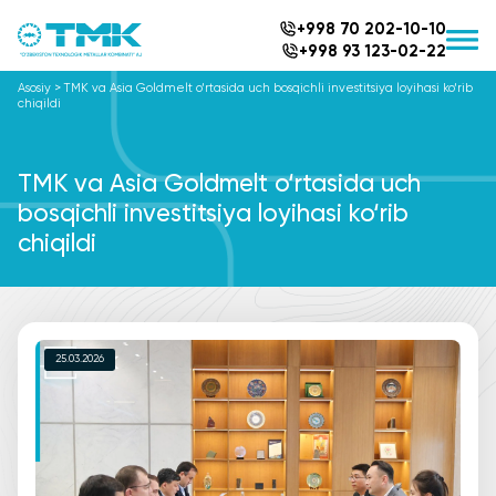
+998 70 202-10-10
+998 93 123-02-22
Asosiy
>
TMK va Asia Goldmelt o‘rtasida uch bosqichli investitsiya loyihasi ko‘rib
chiqildi
TMK va Asia Goldmelt o‘rtasida uch
bosqichli investitsiya loyihasi ko‘rib
chiqildi
25.03.2026