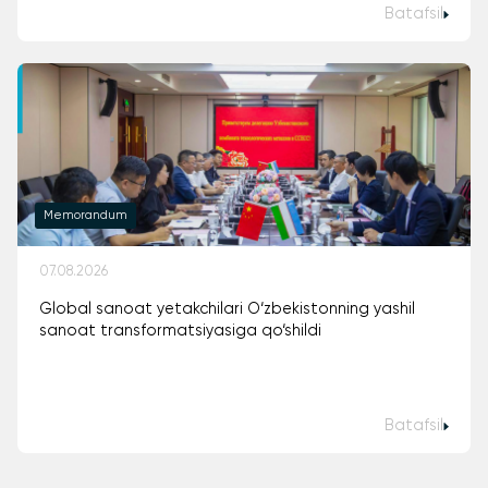
Batafsil
Memorandum
07.08.2026
Global sanoat yetakchilari O‘zbekistonning yashil
sanoat transformatsiyasiga qo‘shildi
Batafsil