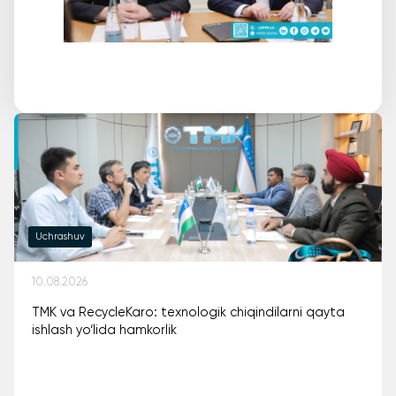
Uchrashuv
10.08.2026
TMK va RecycleKaro: texnologik chiqindilarni qayta
ishlash yo‘lida hamkorlik