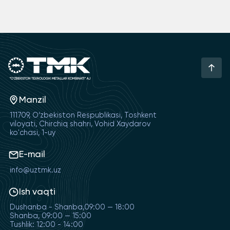
Manzil
111709, O‘zbekiston Respublikasi, Toshkent
viloyati, Chirchiq shahri, Vohid Xaydarov
ko'chasi, 1-uy
E-mail
info@uztmk.uz
Ish vaqti
Dushanba - Shanba,09:00 — 18:00
Shanba, 09:00 — 15:00
Tushlik: 12:00 - 14:00