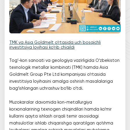
TMK va Asia Goldmelt o‘rtasida uch bosqichli
investitsiya loyihasi ko‘rib chiqildi
Tog‘-kon sanoati va geologiya vazirligida O‘zbekiston
texnologik metallar kombinati (TMK) hamda Asia
Goldmelt Group Pte Ltd kompaniyasi o‘rtasida
investitsiya loyihasini amalga oshirish masalalariga
bag‘ishlangan uchrashuv bo‘lib o‘tdi.
Muzokaralar davomida kon-metallurgiya
korxonalarining texnogen chiqindilari hamda ko‘mir
kullarini qayta ishlash orqali temir asosidagi
mahsulotlar ishlab chiqarishga qaratilgan qo‘shma