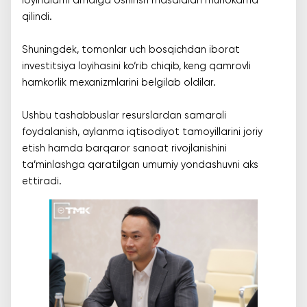
loyihalarni amalga oshirish masalalari muhokama
qilindi.
Shuningdek, tomonlar uch bosqichdan iborat
investitsiya loyihasini ko‘rib chiqib, keng qamrovli
hamkorlik mexanizmlarini belgilab oldilar.
Ushbu tashabbuslar resurslardan samarali
foydalanish, aylanma iqtisodiyot tamoyillarini joriy
etish hamda barqaror sanoat rivojlanishini
ta’minlashga qaratilgan umumiy yondashuvni aks
ettiradi.