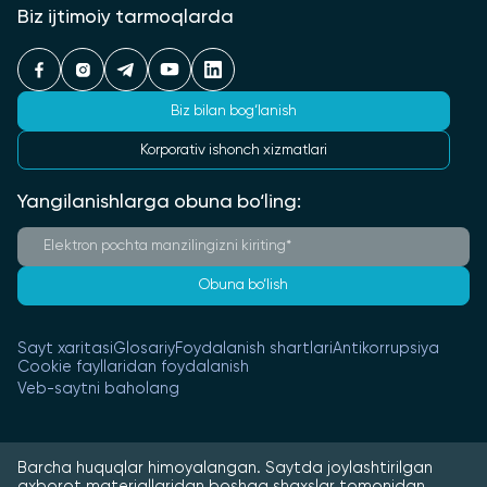
Biz ijtimoiy tarmoqlarda
Biz bilan bog‘lanish
Korporativ ishonch xizmatlari
Yangilanishlarga obuna bo‘ling:
Obuna bo‘lish
Sayt xaritasi
Glosariy
Foydalanish shartlari
Antikorrupsiya
Cookie fayllaridan foydalanish
Veb-saytni baholang
Barcha huquqlar himoyalangan. Saytda joylashtirilgan
axborot materiallaridan boshqa shaxslar tomonidan