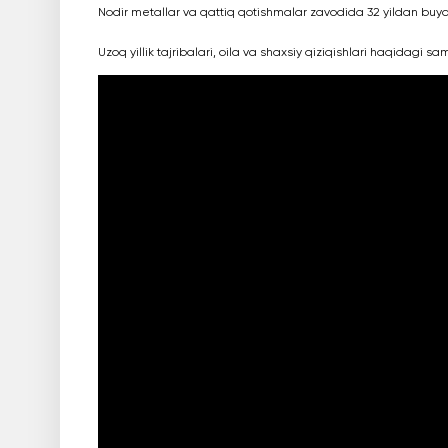
Nodir metallar va qattiq qotishmalar zavodida 32 yildan buyo
Uzoq yillik tajribalari, oila va shaxsiy qiziqishlari haqidagi sa