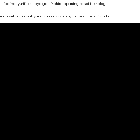
n faoliyat yuritib kelayotgan Mohira opaning kasbi texnolog.
mimiy suhbat orqali yana bir oʻz kasbining fidoyisini kashf qildik.