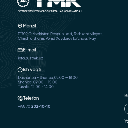
Manzil
111709, O‘zbekiston Respublikasi, Toshkent viloyati,
Chirchiq shahri, Vohid Xaydarov ko'chasi, 1-uy
E-mail
info@uztmk.uz
Ish vaqti
Dushanba - Shanba,09:00 — 18:00
Shanba, 09:00 — 15:00
Tushlik: 12:00 - 14:00
B
Telefon
+998 70
202-10-10
Y