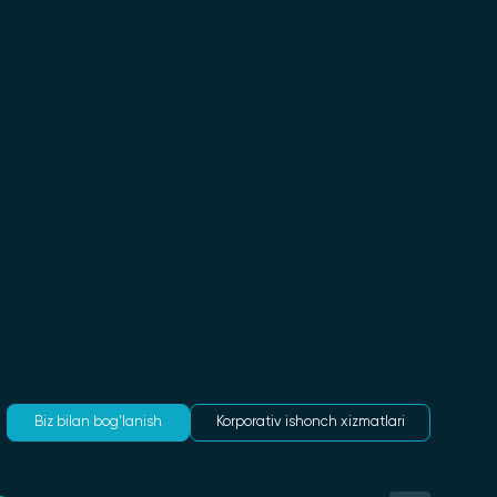
Biz bilan bog‘lanish
Korporativ ishonch xizmatlari