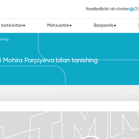
Xaridlar
Bo‘sh ish o‘rinlari
О'
 tashkilotlari
Mahsulotlar
Barqarorlik
ishing
 Mohira Parpiyeva bilan tanishing