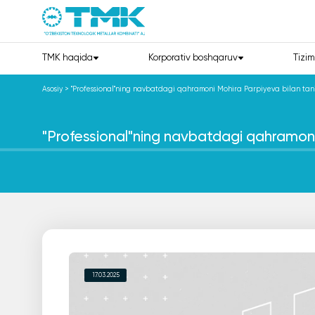
TMK haqida
Korporativ boshqaruv
Tizim
Asosiy
>
"Professional"ning navbatdagi qahramoni Mohira Parpiyeva bilan tan
"Professional"ning navbatdagi qahramoni
17.03.2025