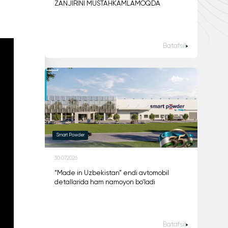
ZANJIRINI MUSTAHKAMLAMOQDA
Batafsil
Smart Powder
30.07.2026
“Made in Uzbekistan” endi avtomobil
detallarida ham namoyon bo‘ladi
Batafsil