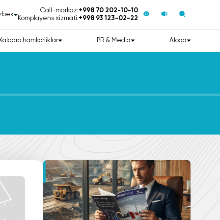
Call-markaz:
+998 70 202-10-10
zbek
Komplayens xizmati:
+998 93 123-02-22
Xalqaro hamkorliklar
PR & Media
Aloqa