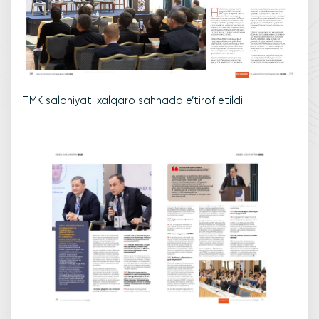
TMK salohiyati xalqaro sahnada e’tirof etildi