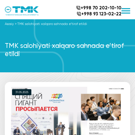
+998 70 202-10-10
+998 93 123-02-22
Asosiy
>
TMK salohiyati xalqaro sahnada e’tirof etildi
TMK salohiyati xalqaro sahnada e’tirof
etildi
31.05.2025