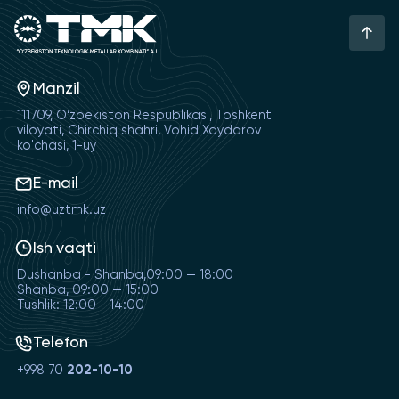
Manzil
111709, O‘zbekiston Respublikasi, Toshkent
viloyati, Chirchiq shahri, Vohid Xaydarov
ko'chasi, 1-uy
E-mail
info@uztmk.uz
Ish vaqti
Dushanba - Shanba,09:00 — 18:00
Shanba, 09:00 — 15:00
Tushlik: 12:00 - 14:00
Telefon
+998 70
202-10-10