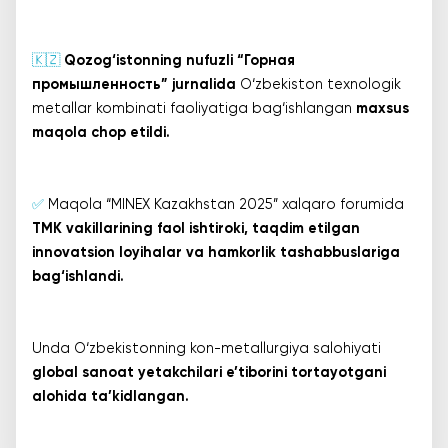
🇰🇿
Qozog‘istonning nufuzli “Горная
промышленность” jurnalida
O‘zbekiston texnologik
metallar kombinati faoliyatiga bag‘ishlangan
maxsus
maqola chop etildi.
✅
Maqola “MINEX Kazakhstan 2025” xalqaro forumida
TMK vakillarining faol ishtiroki, taqdim etilgan
innovatsion loyihalar va hamkorlik tashabbuslariga
bag‘ishlandi.
Unda O‘zbekistonning kon-metallurgiya salohiyati
global sanoat yetakchilari e’tiborini tortayotgani
alohida ta’kidlangan.