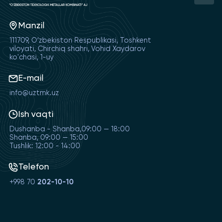
Manzil
111709, O‘zbekiston Respublikasi, Toshkent
viloyati, Chirchiq shahri, Vohid Xaydarov
ko'chasi, 1-uy
E-mail
info@uztmk.uz
Ish vaqti
Dushanba - Shanba,09:00 — 18:00
Shanba, 09:00 — 15:00
Tushlik: 12:00 - 14:00
Telefon
+998 70
202-10-10