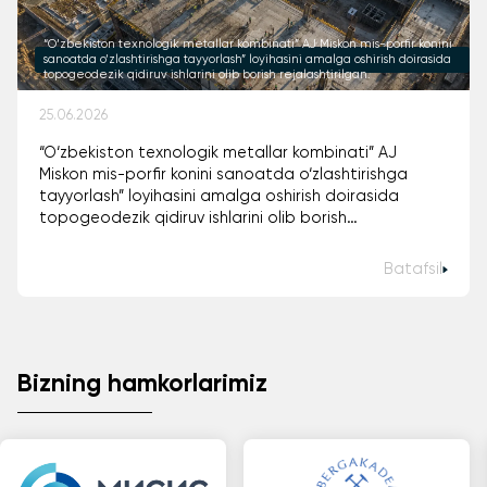
“O‘zbekiston texnologik metallar kombinati” AJ Miskon mis-porfir konini
sanoatda o‘zlashtirishga tayyorlash” loyihasini amalga oshirish doirasida
topogeodezik qidiruv ishlarini olib borish rejalashtirilgan.
25.06.2026
“O‘zbekiston texnologik metallar kombinati” AJ
Miskon mis-porfir konini sanoatda o‘zlashtirishga
tayyorlash” loyihasini amalga oshirish doirasida
topogeodezik qidiruv ishlarini olib borish
rejalashtirilgan.
Batafsil
Bizning hamkorlarimiz