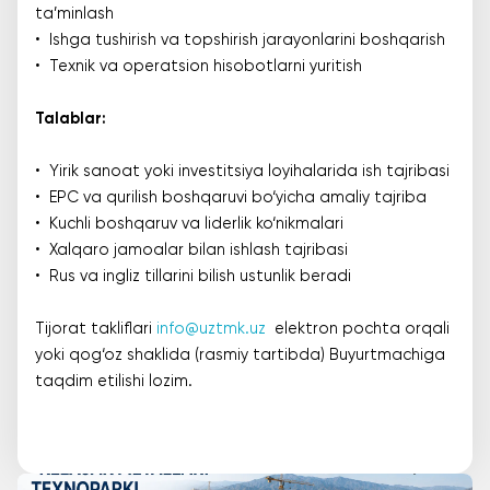
ta’minlash
• Ishga tushirish va topshirish jarayonlarini boshqarish
• Texnik va operatsion hisobotlarni yuritish
Talablar:
• Yirik sanoat yoki investitsiya loyihalarida ish tajribasi
• EPC va qurilish boshqaruvi bo‘yicha amaliy tajriba
• Kuchli boshqaruv va liderlik ko‘nikmalari
• Xalqaro jamoalar bilan ishlash tajribasi
• Rus va ingliz tillarini bilish ustunlik beradi
Tijorat takliflari
info@uztmk.uz
elektron pochta orqali
yoki qog‘oz shaklida (rasmiy tartibda) Buyurtmachiga
taqdim etilishi lozim.