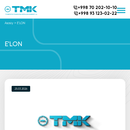
+998 70 202-10-10
+998 93 123-02-22
Asosiy
>
E'LON
E'LON
25.03.2026