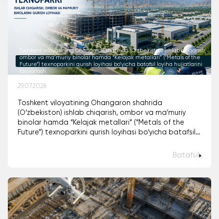
Toshkent viloyatining Ohangaron shahrida (O‘zbekiston) ishlab chiqarish,
ombor va ma’muriy binolar hamda “Kelajak metallari” (“Metals of the
Future”) texnoparkini qurish loyihasi bo‘yicha batafsil loyiha hujjatlarini
tayyorlash.
29.07.2026
Toshkent viloyatining Ohangaron shahrida
(O‘zbekiston) ishlab chiqarish, ombor va ma’muriy
binolar hamda “Kelajak metallari” (“Metals of the
Future”) texnoparkini qurish loyihasi bo‘yicha batafsil
loyiha hujjatlarini tayyorlash.
Batafsil