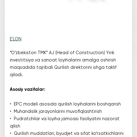
E'LON
“O‘zbekiston TМК” AJ (Head of Construction) Yirik
investitsiya va sanoat loyihalarini amalga oshirish
maqsadida tajribali Qurilish direktorini ishga taklif
qiladi.
Asosiy vazifalar:
• EPC modeli asosida qurilish loyihalarini boshqarish
• Muhandislik jarayonlarini muvofiqlashtirish
• Pudratchilar va loyiha jamoasi faoliyatini nazorat
qilish
• Qurilish muddatlari, byudjet va sifat ko‘rsatkichlarini