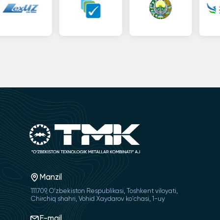
Manzil
111709, O‘zbekiston Respublikasi, Toshkent viloyati,
Chirchiq shahri, Vohid Xaydarov ko'chasi, 1-uy
E-mail