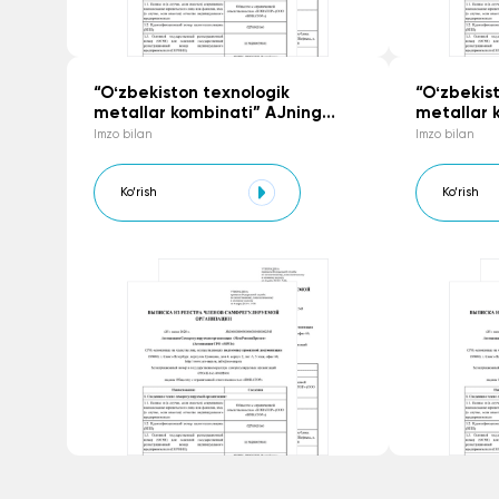
“Oʻzbekiston texnologik
“Oʻzbekis
metallar kombinati” AJning
metallar 
Odob-axloq Kodeksi
korrupsiy
Imzo bilan
Imzo bilan
boʻyicha 
Ko‘rish
Ko‘rish