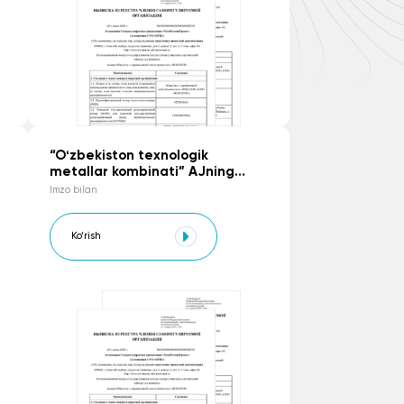
“Oʻzbekiston texnologik
metallar kombinati” AJning
Komplayens SIYOSATI
Imzo bilan
Ko‘rish