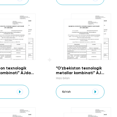
SIYOSATI
ton texnologik
“O‘zbekiston texnologik
kombinati” AJda
metallar kombinati” AJ
aga qarshi tartib-
faoliyatida korrupsiyaviy xavf-
Imzo bilan
ning samaradorligini
xatarlarni aniqlash va baholas
 va nazorat qilish
USLUBIYOTI
I
Ko‘rish