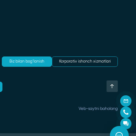
Biz bilan bog‘lanish
Korporativ ishonch xizmatlari
Veb-saytni baholang