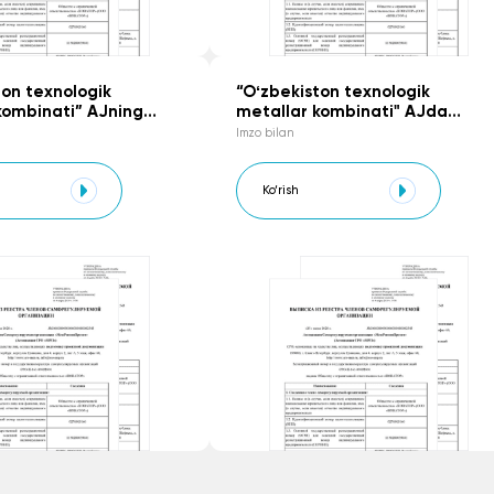
ton texnologik
“Oʻzbekiston texnologik
kombinati” AJning
metallar kombinati" AJda
aga qarshi kurashish
manfaatlar toʻqnashuvini
Imzo bilan
SIYOSATI
boshqarish toʻgʻrisidagi NIZOM
Ko‘rish