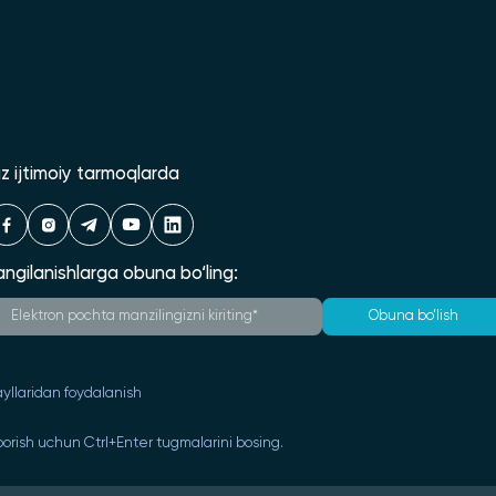
iz ijtimoiy tarmoqlarda
angilanishlarga obuna bo‘ling:
Obuna bo‘lish
yllaridan foydalanish
orish uchun Ctrl+Enter tugmalarini bosing.