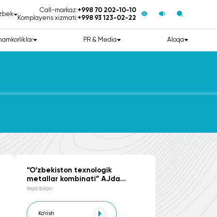
Call-markaz:
+998 70 202-10-10
zbek
Komplayens xizmati:
+998 93 123-02-22
hamkorliklar
PR & Media
Aloqa
“O‘zbekiston texnologik
metallar kombinati” AJda
xayriya va homiylik faoliyatini
Imzo bilan
b
amalga oshirish SIYOSATI
Ko‘rish