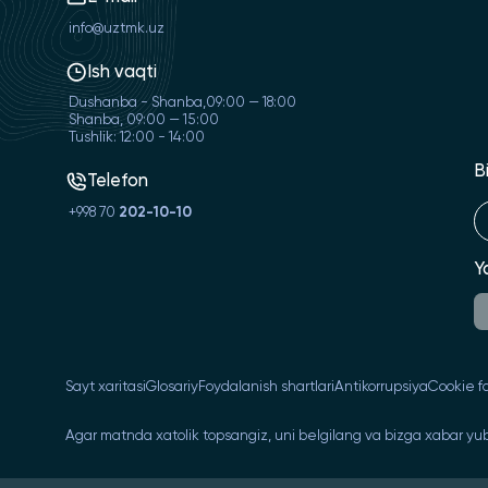
info@uztmk.uz
Ish vaqti
Dushanba - Shanba,09:00 — 18:00
Shanba, 09:00 — 15:00
Tushlik: 12:00 - 14:00
B
Telefon
+998 70
202-10-10
Y
Sayt xaritasi
Glosariy
Foydalanish shartlari
Antikorrupsiya
Cookie fa
Agar matnda xatolik topsangiz, uni belgilang va bizga xabar yub