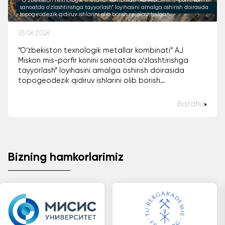
“O‘zbekiston texnologik metallar kombinati” AJ Miskon mis-porfir konini
sanoatda o‘zlashtirishga tayyorlash” loyihasini amalga oshirish doirasida
topogeodezik qidiruv ishlarini olib borish rejalashtirilgan.
25.06.2026
“O‘zbekiston texnologik metallar kombinati” AJ
Miskon mis-porfir konini sanoatda o‘zlashtirishga
tayyorlash” loyihasini amalga oshirish doirasida
topogeodezik qidiruv ishlarini olib borish
rejalashtirilgan.
Batafsil
Bizning hamkorlarimiz