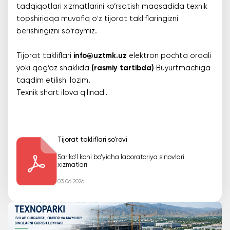
tadqiqotlari xizmatlarini ko‘rsatish maqsadida texnik
topshiriqqa muvofiq oʻz tijorat takliflaringizni
berishingizni soʻraymiz.
Tijorat takliflari
info@uztmk.uz
elektron pochta orqali
yoki qog‘oz shaklida
(rasmiy tartibda)
Buyurtmachiga
taqdim etilishi lozim.
Texnik shart ilova qilinadi.
Tijorat takliflari so‘rovi
Sariko‘l koni bo‘yicha laboratoriya sinovlari
xizmatlari
03.06.2026