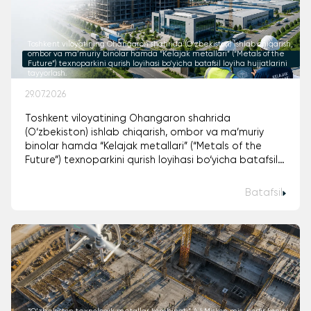
Toshkent viloyatining Ohangaron shahrida (O‘zbekiston) ishlab chiqarish,
ombor va ma’muriy binolar hamda “Kelajak metallari” (“Metals of the
Future”) texnoparkini qurish loyihasi bo‘yicha batafsil loyiha hujjatlarini
tayyorlash.
29.07.2026
Toshkent viloyatining Ohangaron shahrida
(O‘zbekiston) ishlab chiqarish, ombor va ma’muriy
binolar hamda “Kelajak metallari” (“Metals of the
Future”) texnoparkini qurish loyihasi bo‘yicha batafsil
loyiha hujjatlarini tayyorlash.
Batafsil