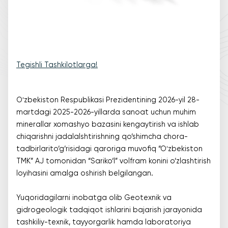
Tegishli Tashkilotlarga!
Oʻzbekiston Respublikasi Prezidentining 2026-yil 28-
martdagi 2025-2026-yillarda sanoat uchun muhim
minerallar xomashyo bazasini kengaytirish va ishlab
chiqarishni jadalalshtirishning qo‘shimcha chora-
tadbirlarito‘g‘risidagi qaroriga muvofiq “Oʻzbekiston
TMK” AJ tomonidan “Sariko‘l” volfram konini o‘zlashtirish
loyihasini amalga oshirish belgilangan.
Yuqoridagilarni inobatga olib Geotexnik va
gidrogeologik tadqiqot ishlarini bajarish jarayonida
tashkiliy-texnik, tayyorgarlik hamda laboratoriya