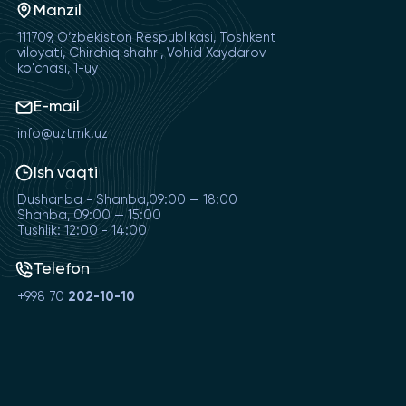
Manzil
111709, O‘zbekiston Respublikasi, Toshkent
viloyati, Chirchiq shahri, Vohid Xaydarov
ko'chasi, 1-uy
E-mail
info@uztmk.uz
Ish vaqti
Dushanba - Shanba,09:00 — 18:00
Shanba, 09:00 — 15:00
Tushlik: 12:00 - 14:00
Telefon
+998 70
202-10-10