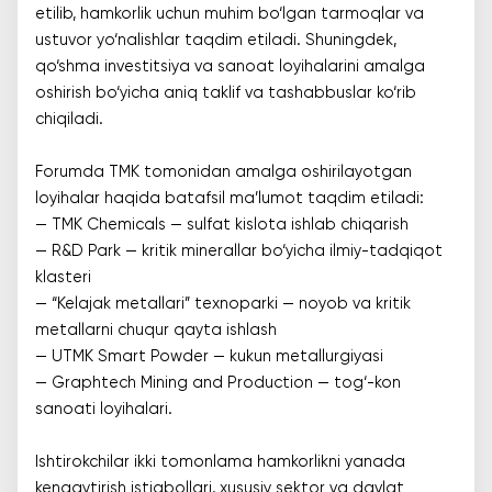
etilib, hamkorlik uchun muhim bo‘lgan tarmoqlar va
ustuvor yo‘nalishlar taqdim etiladi. Shuningdek,
qo‘shma investitsiya va sanoat loyihalarini amalga
oshirish bo‘yicha aniq taklif va tashabbuslar ko‘rib
chiqiladi.
Forumda TMK tomonidan amalga oshirilayotgan
loyihalar haqida batafsil ma’lumot taqdim etiladi:
— TMK Chemicals — sulfat kislota ishlab chiqarish
— R&D Park — kritik minerallar bo‘yicha ilmiy-tadqiqot
klasteri
— “Kelajak metallari” texnoparki — noyob va kritik
metallarni chuqur qayta ishlash
— UTMK Smart Powder — kukun metallurgiyasi
— Graphtech Mining and Production — tog‘-kon
sanoati loyihalari.
Ishtirokchilar ikki tomonlama hamkorlikni yanada
kengaytirish istiqbollari, xususiy sektor va davlat