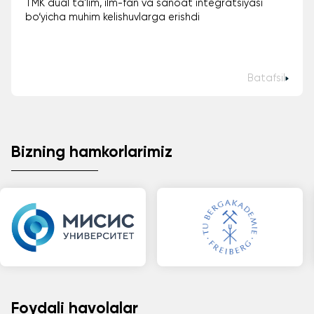
TMK dual ta'lim, ilm-fan va sanoat integratsiyasi
bo‘yicha muhim kelishuvlarga erishdi
Batafsil
Bizning hamkorlarimiz
Foydali havolalar