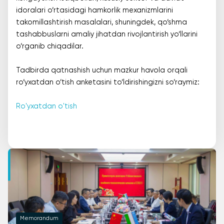
idoralari o‘rtasidagi hamkorlik mexanizmlarini
takomillashtirish masalalari, shuningdek, qo‘shma
tashabbuslarni amaliy jihatdan rivojlantirish yo‘llarini
o‘rganib chiqadilar.
Tadbirda qatnashish uchun mazkur havola orqali
ro‘yxatdan o‘tish anketasini to‘ldirishingizni so‘raymiz:
Ro'yxatdan o'tish
Memorandum