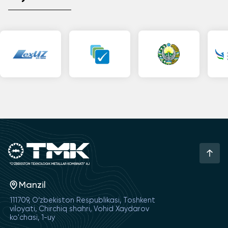
Manzil
111709, O‘zbekiston Respublikasi, Toshkent
viloyati, Chirchiq shahri, Vohid Xaydarov
ko'chasi, 1-uy