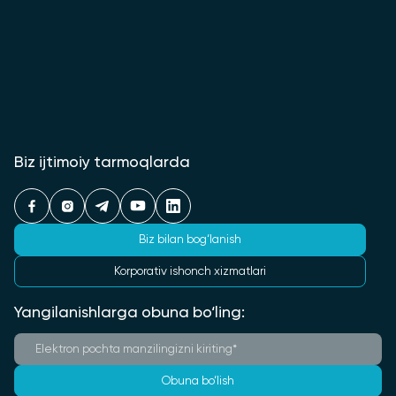
Biz ijtimoiy tarmoqlarda
Biz bilan bog‘lanish
Korporativ ishonch xizmatlari
Yangilanishlarga obuna bo‘ling:
Obuna bo‘lish