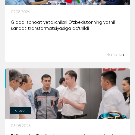
07.08.2026
Global sanoat yetakchilari O‘zbekistonning yashil
sanoat transformatsiyasiga qo‘shildi
Batafsil
jarayon
06.08.2026