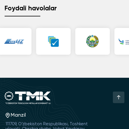
Foydali havolalar
Manzil
111709, O‘zbekiston Respublikasi, Toshkent
viloyati, Chirchiq shahri, Vohid Xaydarov