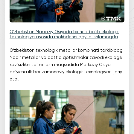
O‘zbekiston Markaziy Osiyoda birinchi bo‘lib ekologik
texnologiya asosida molibdenni qayta ishlamoqda
O‘zbekiston texnologik metallar kombinati tarkibidagi
Nodir metallar va qattiq qotishmalar zavodi ekologik
xavfsizlikni ta’minlash maqsadida Markaziy Osiyo
bo‘yicha ilk bor zamonaviy ekologik texnologiyani joriy
etdi.