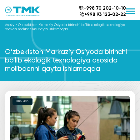
+998 70 202-10-10
+998 93 123-02-22
Asosiy
>
O‘zbekiston Markaziy Osiyoda birinchi bo‘lib ekologik texnologiya
asosida molibdenni qayta ishlamoqda
O‘zbekiston Markaziy Osiyoda birinchi
bo‘lib ekologik texnologiya asosida
molibdenni qayta ishlamoqda
18.07.2025