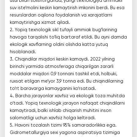
usul bilan solishtirganda, yangi texnologiya ammiakli
suv iste’molini keskin kamaytirish imkonini berdi. Bu esa
resurslardan oqilona foydalanish va xarajatlarni
kamaytirishga xizmat qiladi.
2. Yopiq texnologik sikl tufayli ammiak bug‘larining
havoga tarqalishi to‘liq bartaraf etildi. Bu ayni damda
ekologik xavflarning oldini olishda katta yutuq
hisoblanadi.
3. Chiqindilar miqdori keskin kamaydi. 2022 yilning
birinchi yarmida atmosferaga chiqarilgan zararli
moddalar miqdori 0,9 tonnani tashkil etdi, holbuki,
ruxsat etilgan me’yor 3,9 tonna edi. Bu chiqindilarning
to‘rt baravarga kamayganini ko‘rsatadi.
4. Barcha jarayonlar xavfsiz va ekologik toza muhitda
o‘tadi. Yopiq texnologik jarayon nafaqat chiqindilarni
kamaytiradi, balki ishlab chiqarish muhitini inson
salomatligi uchun xavfsiz holga keltiradi.
5. Havoni tozalash tizimi 95% samaradorlikka ega.
Gidrometallurgiya sexi yagona aspiratsiya tizimiga