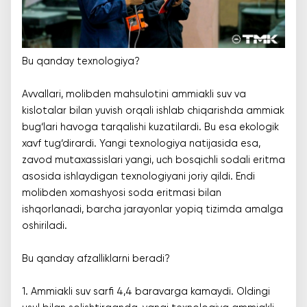
Bu qanday texnologiya?
Avvallari, molibden mahsulotini ammiakli suv va
kislotalar bilan yuvish orqali ishlab chiqarishda ammiak
bug‘lari havoga tarqalishi kuzatilardi. Bu esa ekologik
xavf tug‘dirardi. Yangi texnologiya natijasida esa,
zavod mutaxassislari yangi, uch bosqichli sodali eritma
asosida ishlaydigan texnologiyani joriy qildi. Endi
molibden xomashyosi soda eritmasi bilan
ishqorlanadi, barcha jarayonlar yopiq tizimda amalga
oshiriladi.
Bu qanday afzalliklarni beradi?
1. Ammiakli suv sarfi 4,4 baravarga kamaydi. Oldingi