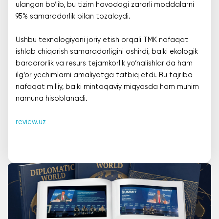
ulangan bo‘lib, bu tizim havodagi zararli moddalarni
95% samaradorlik bilan tozalaydi.
Ushbu texnologiyani joriy etish orqali TMK nafaqat
ishlab chiqarish samaradorligini oshirdi, balki ekologik
barqarorlik va resurs tejamkorlik yo‘nalishlarida ham
ilg‘or yechimlarni amaliyotga tatbiq etdi. Bu tajriba
nafaqat milliy, balki mintaqaviy miqyosda ham muhim
namuna hisoblanadi.
review.uz