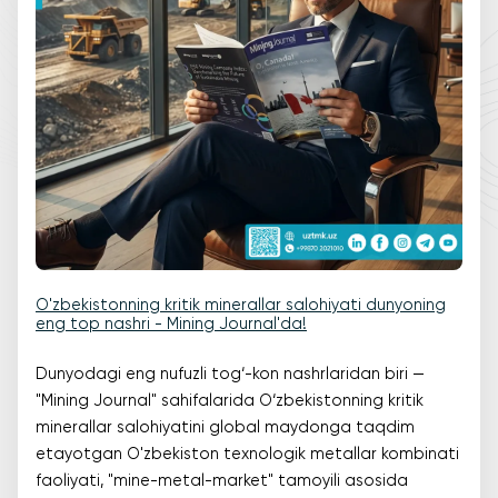
O'zbekistonning kritik minerallar salohiyati dunyoning
eng top nashri - Mining Journal'da!
Dunyodagi eng nufuzli tog‘-kon nashrlaridan biri —
"Mining Journal" sahifalarida O‘zbekistonning kritik
minerallar salohiyatini global maydonga taqdim
etayotgan O'zbekiston texnologik metallar kombinati
faoliyati, "mine-metal-market" tamoyili asosida