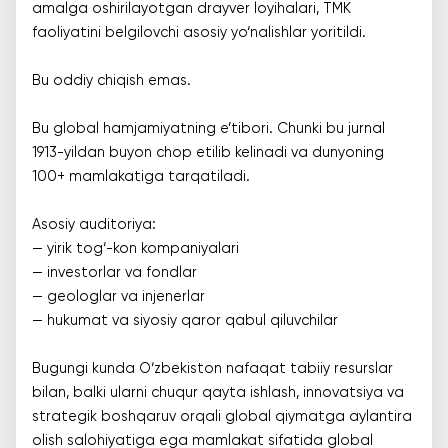
amalga oshirilayotgan drayver loyihalari, TMK
faoliyatini belgilovchi asosiy yo‘nalishlar yoritildi.
Bu oddiy chiqish emas.
Bu global hamjamiyatning e’tibori. Chunki bu jurnal
1913-yildan buyon chop etilib kelinadi va dunyoning
100+ mamlakatiga tarqatiladi.
Asosiy auditoriya:
— yirik tog‘-kon kompaniyalari
— investorlar va fondlar
— geologlar va injenerlar
— hukumat va siyosiy qaror qabul qiluvchilar
Bugungi kunda O‘zbekiston nafaqat tabiiy resurslar
bilan, balki ularni chuqur qayta ishlash, innovatsiya va
strategik boshqaruv orqali global qiymatga aylantira
olish salohiyatiga ega mamlakat sifatida global