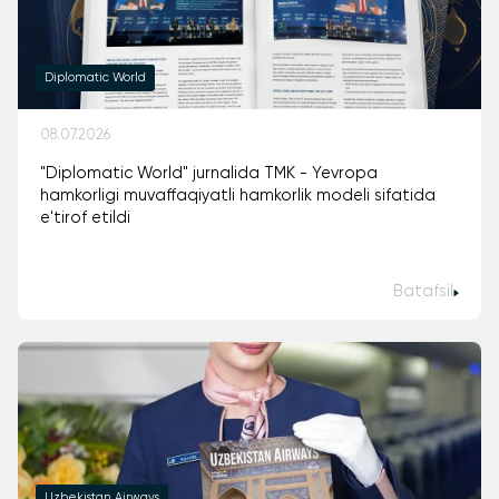
Diplomatic World
08.07.2026
"Diplomatic World" jurnalida TMK - Yevropa
hamkorligi muvaffaqiyatli hamkorlik modeli sifatida
e'tirof etildi
Batafsil
Uzbekistan Airways