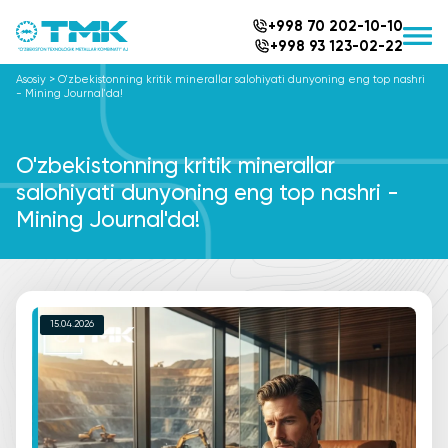
+998 70 202-10-10
+998 93 123-02-22
Asosiy
>
O'zbekistonning kritik minerallar salohiyati dunyoning eng top nashri
- Mining Journal'da!
O'zbekistonning kritik minerallar
salohiyati dunyoning eng top nashri -
Mining Journal'da!
15.04.2026